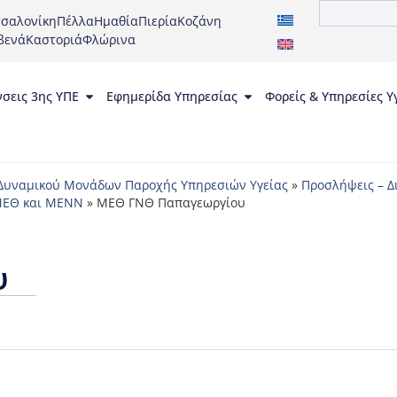
σαλονίκη
Πέλλα
Ημαθία
Πιερία
Κοζάνη
βενά
Καστοριά
Φλώρινα
νσεις 3ης ΥΠΕ
Εφημερίδα Υπηρεσίας
Φορείς & Υπηρεσίες Υ
Δυναμικού Μονάδων Παροχής Υπηρεσιών Υγείας
»
Προσλήψεις – Δ
 ΜΕΘ και ΜΕΝΝ
»
ΜΕΘ ΓΝΘ Παπαγεωργίου
υ