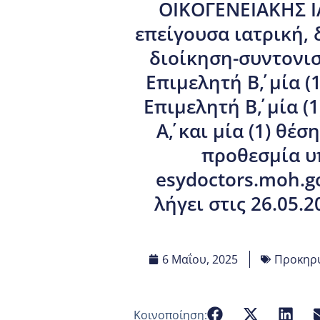
ΟΙΚΟΓΕΝΕΙΑΚΗΣ ΙΑ
επείγουσα ιατρική,
διοίκηση-συντονισμ
Επιμελητή Β΄, μία 
Επιμελητή Β΄, μία 
Α΄, και μία (1) θ
προθεσμία υ
esydoctors.moh.go
λήγει στις 26.05.
6 Μαΐου, 2025
Προκηρύ
Κοινοποίηση: