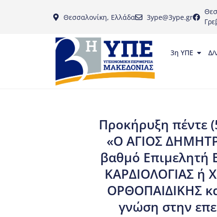
Θεσ
Θεσσαλονίκη, Ελλάδα
3ype@3ype.gr
Γρε
3η ΥΠΕ
Δ/
Προκήρυξη πέντε (
«Ο ΑΓΙΟΣ ΔΗΜΗΤΡΙ
βαθμό Επιμελητή Β
ΚΑΡΔΙΟΛΟΓΙΑΣ ή 
ΟΡΘΟΠΑΙΔΙΚΗΣ κα
γνώση στην επε