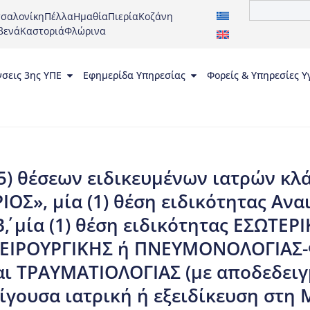
σαλονίκη
Πέλλα
Ημαθία
Πιερία
Κοζάνη
βενά
Καστοριά
Φλώρινα
νσεις 3ης ΥΠΕ
Εφημερίδα Υπηρεσίας
Φορείς & Υπηρεσίες Υ
5) θέσεων ειδικευμένων ιατρών κλάδ
ΟΣ», μία (1) θέση ειδικότητας Ανα
΄, μία (1) θέση ειδικότητας ΕΣΩΤΕ
ΧΕΙΡΟΥΡΓΙΚΗΣ ή ΠΝΕΥΜΟΝΟΛΟΓΙΑΣ
ι ΤΡΑΥΜΑΤΙΟΛΟΓΙΑΣ (με αποδεδειγμ
ίγουσα ιατρική ή εξειδίκευση στη 