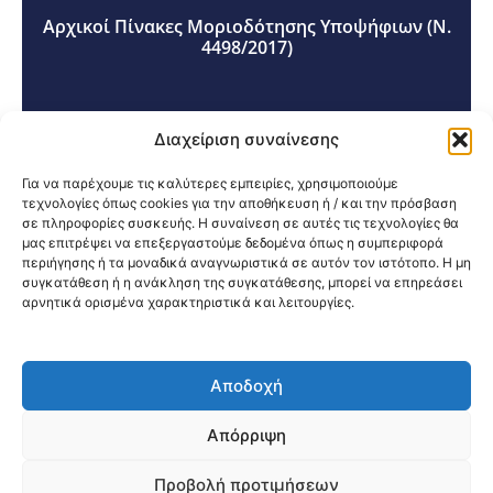
Αρχικοί Πίνακες Μοριοδότησης Υποψήφιων (Ν.
4498/2017)
Τελικοί Πίνακες Μοριοδότησης Υποψήφιων
Διαχείριση συναίνεσης
(Ν. 4498/2017)
Για να παρέχουμε τις καλύτερες εμπειρίες, χρησιμοποιούμε
τεχνολογίες όπως cookies για την αποθήκευση ή / και την πρόσβαση
σε πληροφορίες συσκευής. Η συναίνεση σε αυτές τις τεχνολογίες θα
Πίνακες Τελικής Βαθμολογίας και
μας επιτρέψει να επεξεργαστούμε δεδομένα όπως η συμπεριφορά
περιήγησης ή τα μοναδικά αναγνωριστικά σε αυτόν τον ιστότοπο. Η μη
Κατάταξης, ανά Ειδικότητα και ανά Θέση (Ν.
συγκατάθεση ή η ανάκληση της συγκατάθεσης, μπορεί να επηρεάσει
4498/2017)
αρνητικά ορισμένα χαρακτηριστικά και λειτουργίες.
Κοινοποίηση:
Αποδοχή
@2026 3ype.gr All rights reserved
Πολιτική Προστασίας Δεδομένων
Απόρριψη
Θεσσαλονίκη, Ελλάδα
Τηλ: +30 2311 226 200
email: 3ype@3ype.gr
Προβολή προτιμήσεων
Page Visits:
Website Visits:
00202
1595398