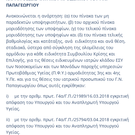
ΠΑΠΑΓΕΩΡΓΙΟΥ
Ανακοινώνεται η ανάρτηση: (α) του πίνακα των μη
παραδεκτών υποψηφιοτήτων, (β) του αρχικού πίνακα
μοριοδότησης των υποψηφίων, (γ) του τελικού πίνακα
μοριοδότησης των υποψηφίων και (δ) του πίνακα τελικής
βαθμολογίας και κατάταξης, ανά ειδικότητα και ανά θέση,
σταδιακά, ύστερα από σύγκληση της ολομέλειας του
αρμόδιου για κάθε ειδικότητα Συμβουλίου Κρίσης και
Επιλογής, για τις θέσεις ειδικευμένων ιατρών κλάδου ΕΣΥ
των Νοσοκομείων και των Μονάδων παροχής υπηρεσιών
Πρωτοβάθμιας Υγείας (Π.Φ.Υ.) αρμοδιότητας 3ης και 4ης
Υ.Πε. και για τις θέσεις του ιατρικού προσωπικού του Γ.Ν.
Παπαγεωργίου όπως αυτές εγκρίθηκαν:
i) με την αριθμ. πρωτ. Γ4α/Γ.Π./21989/16.03.2018 εγκριτική
απόφαση του Υπουργού και του Αναπληρωτή Υπουργού
Υγείας.
ii) με την αριθμ. πρωτ. Γ4α/Γ.Π./25794/03.04.2018 εγκριτική
απόφαση του Υπουργού και του Αναπληρωτή Υπουργού
Υγείας.