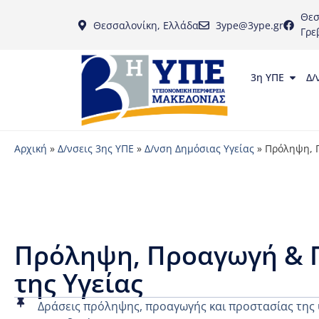
Θεσ
Θεσσαλονίκη, Ελλάδα
3ype@3ype.gr
Γρε
3η ΥΠΕ
Δ/
Αρχική
»
Δ/νσεις 3ης ΥΠΕ
»
Δ/νση Δημόσιας Υγείας
»
Πρόληψη, 
Πρόληψη, Προαγωγή & 
της Υγείας
Δράσεις πρόληψης, προαγωγής και προστασίας της 