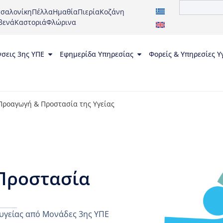
σαλονίκη
Πέλλα
Ημαθία
Πιερία
Κοζάνη
βενά
Καστοριά
Φλώρινα
νσεις 3ης ΥΠΕ
Εφημερίδα Υπηρεσίας
Φορείς & Υπηρεσίες Υ
Προαγωγή & Προστασία της Υγείας
Προστασία
υγείας από Μονάδες 3ης ΥΠΕ