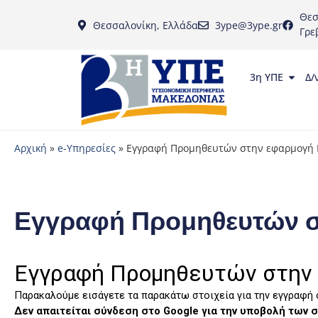
Θεσ
Θεσσαλονίκη, Ελλάδα
3ype@3ype.gr
Γρε
3η ΥΠΕ
Δ/
Αρχική
»
e-Υπηρεσίες
»
Εγγραφή Προμηθευτών στην εφαρμογή 
Εγγραφή Προμηθευτών σ