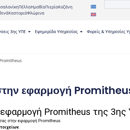
σαλονίκη
Πέλλα
Ημαθία
Πιερία
Κοζάνη
βενά
Καστοριά
Φλώρινα
νσεις 3ης ΥΠΕ
Εφημερίδα Υπηρεσίας
Φορείς & Υπηρεσίες Υ
Promitheus
την εφαρμογή Promitheu