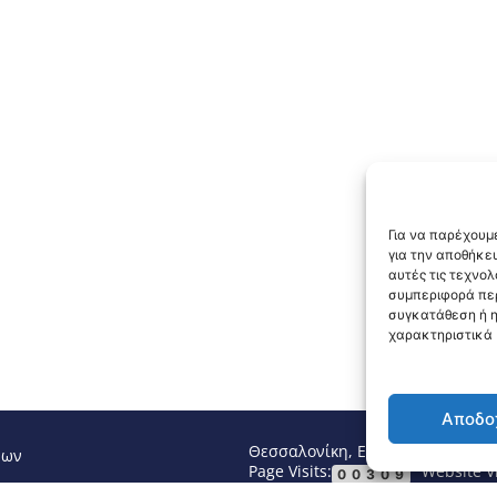
Για να παρέχουμε
για την αποθήκε
αυτές τις τεχνο
συμπεριφορά περ
συγκατάθεση ή η
χαρακτηριστικά κ
Αποδο
Θεσσαλονίκη, Ελλάδα
Τηλ: +30 2
νων
Page Visits:
Website Vi
00309