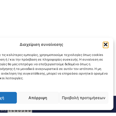
Διαχείριση συναίνεσης
 τις καλύτερες εμπειρίες, χρησιμοποιούμε τεχνολογίες όπως cookies
υση ή / και την πρόσβαση σε πληροφορίες συσκευής. Η συναίνεση σε
λογίες θα μας επιτρέψει να επεξεργαστούμε δεδομένα όπως η
ιήγησης ή τα μοναδικά αναγνωριστικά σε αυτόν τον ιστότοπο. Η μη
 ανάκληση της συγκατάθεσης, μπορεί να επηρεάσει αρνητικά ορισμένα
αι λειτουργίες.
χή
Απόρριψη
Προβολή προτιμήσεων
311 226 200
email: 3ype@3ype.gr
sits:
1590399