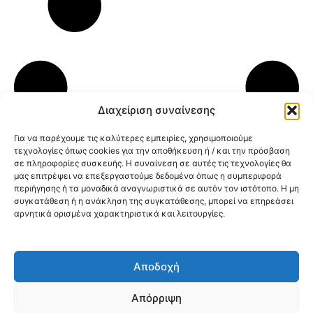
Διαχείριση συναίνεσης
Για να παρέχουμε τις καλύτερες εμπειρίες, χρησιμοποιούμε
τεχνολογίες όπως cookies για την αποθήκευση ή / και την πρόσβαση
σε πληροφορίες συσκευής. Η συναίνεση σε αυτές τις τεχνολογίες θα
μας επιτρέψει να επεξεργαστούμε δεδομένα όπως η συμπεριφορά
περιήγησης ή τα μοναδικά αναγνωριστικά σε αυτόν τον ιστότοπο. Η μη
συγκατάθεση ή η ανάκληση της συγκατάθεσης, μπορεί να επηρεάσει
αρνητικά ορισμένα χαρακτηριστικά και λειτουργίες.
Κοινοποίηση:
Αποδοχή
@2026 3ype.gr All rights reserved
Πολιτική Προστασίας Δεδομένων
Απόρριψη
Θεσσαλονίκη, Ελλάδα
Τηλ: +30 2311 226 200