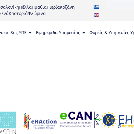
σαλονίκη
Πέλλα
Ημαθία
Πιερία
Κοζάνη
βενά
Καστοριά
Φλώρινα
νσεις 3ης ΥΠΕ
Εφημερίδα Υπηρεσίας
Φορείς & Υπηρεσίες Υ