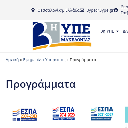
Θεσ
Θεσσαλονίκη, Ελλάδα
3ype@3ype.gr
Γρε
3η ΥΠΕ
Δ/
Αρχική
»
Εφημερίδα Υπηρεσίας
»
Προγράμματα
Προγράμματα