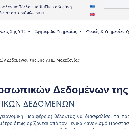
σαλονίκη
Πέλλα
Ημαθία
Πιερία
Κοζάνη
βενά
Καστοριά
Φλώρινα
νσεις 3ης ΥΠΕ
Εφημερίδα Υπηρεσίας
Φορείς & Υπηρεσίες Υ
ών Δεδομένων της 3ης Υ.ΠΕ. Μακεδονίας
οσωπικών Δεδομένων της 
ΩΠΙΚΩΝ ΔΕΔΟΜΕΝΩΝ
γειονομική Περιφέρεια) θέλοντας να διασφαλίσει τα π
 μέτρα όπως ορίζονται από τον Γενικό Κανονισμό Προστα