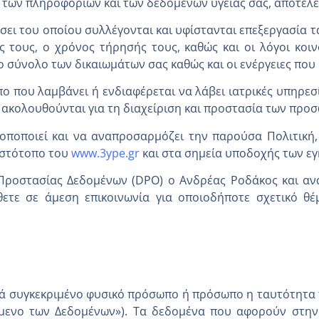
υ των πληροφοριών και των δεδομένων υγείας σας, αποτελε
σει του οποίου συλλέγονται και υφίστανται επεξεργασία 
ς τους, ο χρόνος τήρησής τους, καθώς και οι λόγοι κο
ο σύνολο των δικαιωμάτων σας καθώς και οι ενέργειες που 
 που λαμβάνει ή ενδιαφέρεται να λάβει ιατρικές υπηρεσί
 ακολουθούνται για τη διαχείριση και προστασία των προ
ροποποιεί και να αναπροσαρμόζει την παρούσα Πολιτική, 
 Ιστότοπο του
www.3ype.gr
και στα σημεία υποδοχής των ε
ς Προστασίας Δεδομένων (DPO) ο Ανδρέας Ροδάκος και 
θετε σε άμεση επικοινωνία για οποιοδήποτε σχετικό θέ
 συγκεκριμένο φυσικό πρόσωπο ή πρόσωπο η ταυτότητα το
είμενο των Δεδομένων»). Τα δεδομένα που αφορούν στην