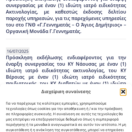
συνεργασίας με έναν (1) ιδιώτη ιατρό ειδικότητας
Ακτινολογίας, με καθεστώς έκδοσης δελτίου
παροχής υπηρεσιών, για τις παρεχόμενες υπηρεσίες
του στο ΓΝΘ «Γ.Γεννηματάς – Ο Άγιος Δημήτριος» –
Οργανική Μονάδα Γ.Γεννηματάς.
16/07/2025
Πρόσκληση εκδήλωσης ενδιαφέροντος για την
έναρξη συνεργασίας του ΚΥ Νάουσας με έναν (1)
ιδιώτη ιατρό ειδικότητας ακτινολογίας, του ΚΥ
Βέροιας με έναν (1) ιδιώτη ιατρό ειδικότητας
παιδιατρικής, του ΚΥ Διαβατών με έναν (1) ιδιώτη
ιατρό ειδικότητας δερματολογίας αφροδισιολογίας,
Διαχείριση συναίνεσης
του ΚΥ Σκύδρας με έναν (1) ιδιώτη ιατρό ειδικότητας
παιδιατρικής και του ΚΥ Αριδαίας με έναν (1) ιδιώτη
Για να παρέχουμε τις καλύτερες εμπειρίες, χρησιμοποιούμε
ιατρό ειδικότητας μαιευτικής γυναικολογίας, με
τεχνολογίες όπως cookies για την αποθήκευση ή / και την πρόσβαση
σε πληροφορίες συσκευής. Η συναίνεση σε αυτές τις τεχνολογίες θα
καθεστώς έκδοσης δελτίου απόδειξης παροχής
μας επιτρέψει να επεξεργαστούμε δεδομένα όπως η συμπεριφορά
υπηρεσιών. Έναρξη προθεσμίας υποβολής
περιήγησης ή τα μοναδικά αναγνωριστικά σε αυτόν τον ιστότοπο. Η μη
αιτήσεων: 16-07-25 και ώρα 10:00. Λήξη υποβολής:
συγκατάθεση ή η ανάκληση της συγκατάθεσης, μπορεί να επηρεάσει