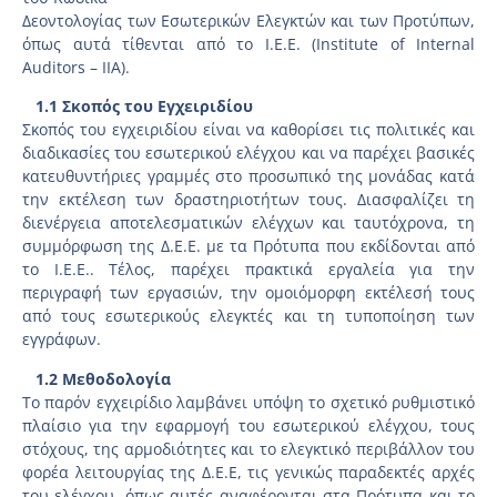
Δεοντολογίας των Εσωτερικών Ελεγκτών και των Προτύπων,
όπως αυτά τίθενται από το Ι.Ε.Ε. (Institute of Internal
Auditors – IIA).
1.1 Σκοπός του Εγχειριδίου
Σκοπός του εγχειριδίου είναι να καθορίσει τις πολιτικές και
διαδικασίες του εσωτερικού ελέγχου και να παρέχει βασικές
κατευθυντήριες γραμμές στο προσωπικό της μονάδας κατά
την εκτέλεση των δραστηριοτήτων τους. Διασφαλίζει τη
διενέργεια αποτελεσματικών ελέγχων και ταυτόχρονα, τη
συμμόρφωση της Δ.Ε.Ε. με τα Πρότυπα που εκδίδονται από
το Ι.Ε.Ε.. Τέλος, παρέχει πρακτικά εργαλεία για την
περιγραφή των εργασιών, την ομοιόμορφη εκτέλεσή τους
από τους εσωτερικούς ελεγκτές και τη τυποποίηση των
εγγράφων.
1.2 Μεθοδολογία
Το παρόν εγχειρίδιο λαμβάνει υπόψη το σχετικό ρυθμιστικό
πλαίσιο για την εφαρμογή του εσωτερικού ελέγχου, τους
στόχους, της αρμοδιότητες και το ελεγκτικό περιβάλλον του
φορέα λειτουργίας της Δ.Ε.Ε, τις γενικώς παραδεκτές αρχές
του ελέγχου, όπως αυτές αναφέρονται στα Πρότυπα και το