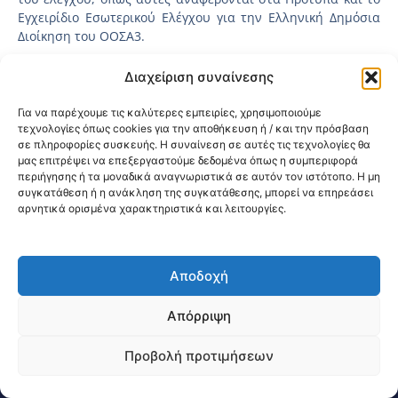
Εγχειρίδιο Εσωτερικού Ελέγχου για την Ελληνική Δημόσια
Διοίκηση του ΟΟΣΑ3.
1.3 Ευθύνη για την Σύνταξη και την Υλοποίηση
Διαχείριση συναίνεσης
Η Δ.Ε.Ε. συντάσσει το εγχειρίδιο, το οποίο εγκρίνεται από το
Διοικητή της 3ης Υγειονομικής Περιφέρειας Μακεδονίας. Ο
Για να παρέχουμε τις καλύτερες εμπειρίες, χρησιμοποιούμε
επικεφαλής της Δ.Ε.Ε. χρησιμοποιεί την επαγγελματική του
τεχνολογίες όπως cookies για την αποθήκευση ή / και την πρόσβαση
κρίση για την προσαρμογή του παρόντος εγχειριδίου ώστε
σε πληροφορίες συσκευής. Η συναίνεση σε αυτές τις τεχνολογίες θα
να έχει εφαρμογή στις κατά περίπτωση ιδιαίτερες
μας επιτρέψει να επεξεργαστούμε δεδομένα όπως η συμπεριφορά
περιήγησης ή τα μοναδικά αναγνωριστικά σε αυτόν τον ιστότοπο. Η μη
συνθήκες.
συγκατάθεση ή η ανάκληση της συγκατάθεσης, μπορεί να επηρεάσει
αρνητικά ορισμένα χαρακτηριστικά και λειτουργίες.
Προβολή PDF
Διαβάστε περισσότερα εδώ:
Κοινοποίηση:
Αποδοχή
@2026 3ype.gr All rights reserved
Πολιτική Προστασίας Δεδομένων
Απόρριψη
Θεσσαλονίκη, Ελλάδα
Τηλ: +30 2311 226 200
email: 3ype@3ype.gr
Προβολή προτιμήσεων
Page Visits:
Website Visits:
00387
1592394