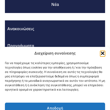
Νέα
Ανακοινώσεις
Προγράμματα
Διαχείριση συναίνεσης
Σεμινάρια - Συνέδρια
Για να παρέχουμε τις καλύτερες εμπειρίες, χρησιμοποιούμε
τεχνολογίες όπως cookies για την αποθήκευση ή / και την πρόσβαση
σε πληροφορίες συσκευής. Η συναίνεση σε αυτές τις τεχνολογίες θα
μας επιτρέψει να επεξεργαστούμε δεδομένα όπως η συμπεριφορά
περιήγησης ή τα μοναδικά αναγνωριστικά σε αυτόν τον ιστότοπο. Η μη
συγκατάθεση ή η ανάκληση της συγκατάθεσης, μπορεί να επηρεάσει
αρνητικά ορισμένα χαρακτηριστικά και λειτουργίες.
Κοινοποίηση:
Αποδοχή