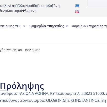
σαλονίκη
Πέλλα
Ημαθία
Πιερία
Κοζάνη
βενά
Καστοριά
Φλώρινα
νσεις 3ης ΥΠΕ
Εφημερίδα Υπηρεσίας
Φορείς & Υπηρεσίες Υ
γής Υγείας και Πρόληψης
& Πρόληψης
τονισμού: ΤΑΣΙΩΝΑ ΑΘΗΝΑ, ΚΥ Σκύδρας, τηλ. 23823 51000, 
 Υπεύθυνος Συντονισμού: ΘΕΟΔΩΡΙΔΗΣ ΚΩΝΣΤΑΝΤΙΝΟΣ, 8η 