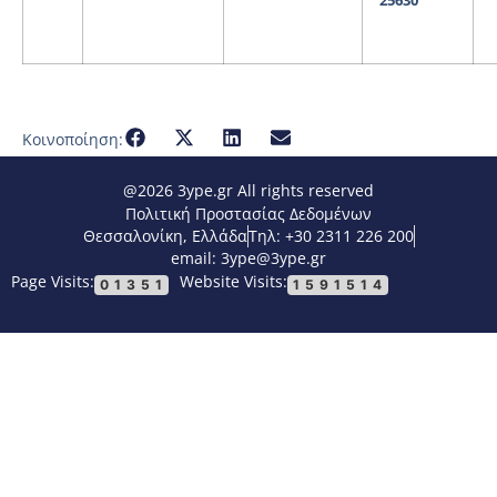
25630
Κοινοποίηση:
@2026 3ype.gr All rights reserved
Πολιτική Προστασίας Δεδομένων
Θεσσαλονίκη, Ελλάδα
Τηλ: +30 2311 226 200
email: 3ype@3ype.gr
Page Visits:
Website Visits:
01351
1591514