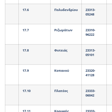
17.6
Πολυδενδρίου
23313-
05248
17.7
Ριζωμάτων
23310-
96222
17.8
Φυτειάς
23313-
05101
17.9
Κοπανού
23320-
41128
17.10
Πλατέος
23333-
06042
17.11
Κορυφής
23333-