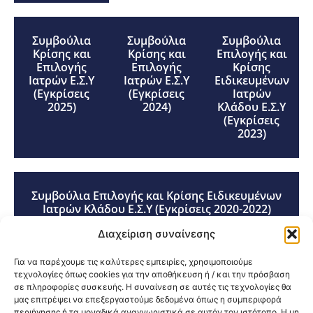
Συμβούλια
Συμβούλια
Συμβούλια
Κρίσης και
Κρίσης και
Επιλογής και
Επιλογής
Επιλογής
Κρίσης
Ιατρών Ε.Σ.Υ
Ιατρών Ε.Σ.Υ
Ειδικευμένων
(Εγκρίσεις
(Εγκρίσεις
Ιατρών
2025)
2024)
Κλάδου Ε.Σ.Υ
(Εγκρίσεις
2023)
Συμβούλια Επιλογής και Κρίσης Ειδικευμένων
Ιατρών Κλάδου Ε.Σ.Υ (Εγκρίσεις 2020-2022)
Διαχείριση συναίνεσης
Συμβούλια Επιλογής και Κρίσης Ειδικευμένων
Για να παρέχουμε τις καλύτερες εμπειρίες, χρησιμοποιούμε
Ιατρών Κλάδου Ε.Σ.Υ (Εγκρίσεις 2018-2019)
τεχνολογίες όπως cookies για την αποθήκευση ή / και την πρόσβαση
σε πληροφορίες συσκευής. Η συναίνεση σε αυτές τις τεχνολογίες θα
μας επιτρέψει να επεξεργαστούμε δεδομένα όπως η συμπεριφορά
περιήγησης ή τα μοναδικά αναγνωριστικά σε αυτόν τον ιστότοπο. Η μη