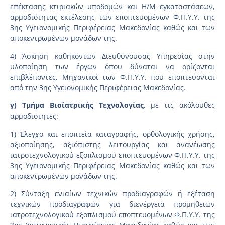
επέκτασης κτιριακών υποδομών και Η/Μ εγκαταστάσεων,
αρμοδιότητας εκτέλεσης των εποπτευομένων Φ.Π.Υ.Υ. της
3ης Υγειονομικής Περιφέρειας Μακεδονίας καθώς και των
αποκεντρωμένων μονάδων της.
4) Άσκηση καθηκόντων Διευθύνουσας Υπηρεσίας στην
υλοποίηση των έργων όπου δύναται να ορίζονται
επιβλέποντες, Μηχανικοί των Φ.Π.Υ.Υ. που εποπτεύονται
από την 3ης Υγειονομικής Περιφέρειας Μακεδονίας.
γ) Τμήμα Βιοϊατρικής Τεχνολογίας
, με τις ακόλουθες
αρμοδιότητες:
1) Έλεγχο και εποπτεία καταγραφής, ορθολογικής χρήσης,
αξιοποίησης, αξιόπιστης λειτουργίας και ανανέωσης
ιατροτεχνολογικού εξοπλισμού εποπτευομένων Φ.Π.Υ.Υ. της
3ης Υγειονομικής Περιφέρειας Μακεδονίας καθώς και των
αποκεντρωμένων μονάδων της.
2) Σύνταξη ενιαίων τεχνικών προδιαγραφών ή εξέταση
τεχνικών προδιαγραφών για διενέργεια προμηθειών
ιατροτεχνολογικού εξοπλισμού εποπτευομένων Φ.Π.Υ.Υ. της