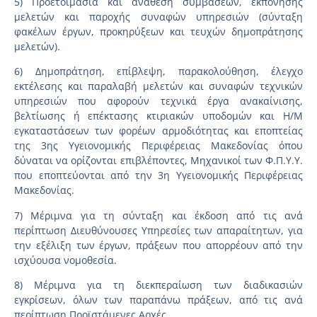
5) Προετοιμασία και ανάθεση συμβάσεων, εκπόνησης
μελετών και παροχής συναφών υπηρεσιών (σύνταξη
φακέλων έργων, προκηρύξεων και τευχών δημοπράτησης
μελετών).
6) Δημοπράτηση, επίβλεψη, παρακολούθηση, έλεγχο
εκτέλεσης και παραλαβή μελετών και συναφών τεχνικών
υπηρεσιών που αφορούν τεχνικά έργα ανακαίνισης,
βελτίωσης ή επέκτασης κτιριακών υποδομών και Η/Μ
εγκαταστάσεων των φορέων αρμοδιότητας και εποπτείας
της 3ης Υγειονομικής Περιφέρειας Μακεδονίας όπου
δύναται να ορίζονται επιβλέποντες, Μηχανικοί των Φ.Π.Υ.Υ.
που εποπτεύονται από την 3η Υγειονομικής Περιφέρειας
Μακεδονίας.
7) Μέριμνα για τη σύνταξη και έκδοση από τις ανά
περίπτωση Διευθύνουσες Υπηρεσίες των απαραίτητων, για
την εξέλιξη των έργων, πράξεων που απορρέουν από την
ισχύουσα νομοθεσία.
8) Μέριμνα για τη διεκπεραίωση των διαδικασιών
εγκρίσεων, όλων των παραπάνω πράξεων, από τις ανά
περίπτωση Προϊστάμενες Αρχές.