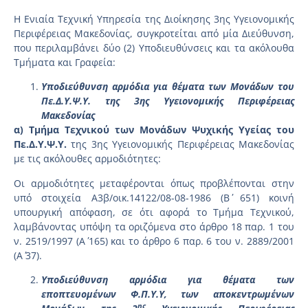
Η Ενιαία Τεχνική Υπηρεσία της Διοίκησης 3ης Υγειονομικής
Περιφέρειας Μακεδονίας, συγκροτείται από μία Διεύθυνση,
που περιλαμβάνει δύο (2) Υποδιευθύνσεις και τα ακόλουθα
Τμήματα και Γραφεία:
Υποδιεύθυνση αρμόδια για θέματα των Μονάδων του
Πε.Δ.Υ.Ψ.Υ. της 3ης Υγειονομικής Περιφέρειας
Μακεδονίας
α) Τμήμα Τεχνικού των Μονάδων Ψυχικής Υγείας του
Πε.Δ.Υ.Ψ.Υ.
της 3ης Υγειονομικής Περιφέρειας Μακεδονίας
με τις ακόλουθες αρμοδιότητες:
Οι αρμοδιότητες μεταφέρονται όπως προβλέπονται στην
υπό στοιχεία Α3β/οικ.14122/08-08-1986 (Β΄ 651) κοινή
υπουργική απόφαση, σε ότι αφορά το Τμήμα Τεχνικού,
λαμβάνοντας υπόψη τα οριζόμενα στο άρθρο 18 παρ. 1 του
ν. 2519/1997 (Α΄ 165) και το άρθρο 6 παρ. 6 του ν. 2889/2001
(Α΄ 37).
Υποδιεύθυνση αρμόδια για θέματα των
εποπτευομένων Φ.Π.Υ.Υ, των αποκεντρωμένων
ης