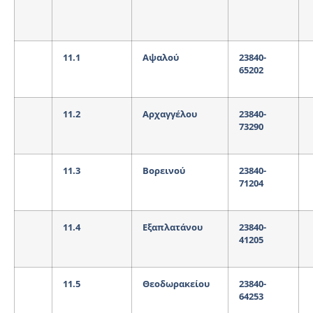
11.1
Αψαλού
23840-
65202
11.2
Αρχαγγέλου
23840-
73290
11.3
Βορεινού
23840-
71204
11.4
Εξαπλατάνου
23840-
41205
11.5
Θεοδωρακείου
23840-
64253