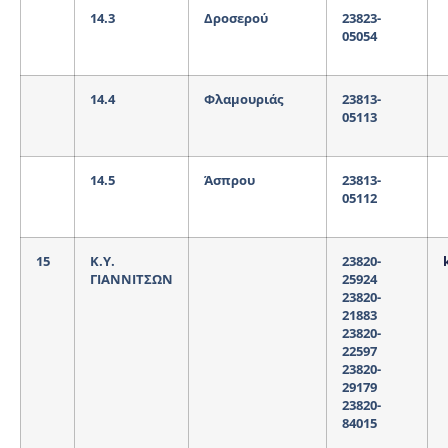
14.3
Δροσερού
23823-
05054
14.4
Φλαμουριάς
23813-
05113
14.5
Άσπρου
23813-
05112
15
Κ.Υ.
23820-
ΓΙΑΝΝΙΤΣΩΝ
25924
23820-
21883
23820-
22597
23820-
29179
23820-
84015