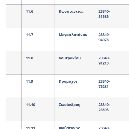
11.6
Κωνσταντιάς
23840-
51585
11.7
Μεγαπλατάνου
23840-
94078
11.8
Λουτρακίου
23840-
91213
11.9
Προμάχοι
23840-
75281
11.10
Σωσάνδρας
23840-
23595
11.11
Φούστανης
23840-