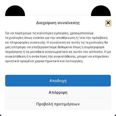
Διαχείριση συναίνεσης
Για να παρέχουμε τις καλύτερες εμπειρίες, χρησιμοποιούμε
τεχνολογίες όπως cookies για την αποθήκευση ή / και την πρόσβαση
σε πληροφορίες συσκευής. Η συναίνεση σε αυτές τις τεχνολογίες θα
Κοινοποίηση:
μας επιτρέψει να επεξεργαστούμε δεδομένα όπως η συμπεριφορά
περιήγησης ή τα μοναδικά αναγνωριστικά σε αυτόν τον ιστότοπο. Η μη
συγκατάθεση ή η ανάκληση της συγκατάθεσης, μπορεί να επηρεάσει
αρνητικά ορισμένα χαρακτηριστικά και λειτουργίες.
Αποδοχή
@2026 3ype.gr All rights reserved
Πολιτική Προστασίας Δεδομένων
Απόρριψη
Θεσσαλονίκη, Ελλάδα
Τηλ: +30 2311 226 200
email: 3ype@3ype.gr
Προβολή προτιμήσεων
Page Visits:
Website Visits:
00377
1598855