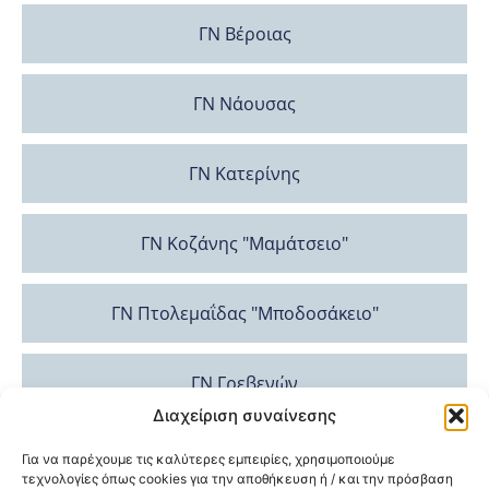
ΓΝ Βέροιας
ΓΝ Νάουσας
ΓΝ Κατερίνης
ΓΝ Κοζάνης "Μαμάτσειο"
ΓΝ Πτολεμαΐδας "Μποδοσάκειο"
ΓΝ Γρεβενών
Διαχείριση συναίνεσης
ΓΝ Καστοριάς
Για να παρέχουμε τις καλύτερες εμπειρίες, χρησιμοποιούμε
τεχνολογίες όπως cookies για την αποθήκευση ή / και την πρόσβαση