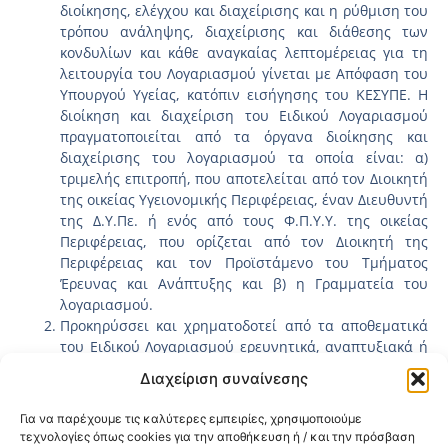
διοίκησης, ελέγχου και διαχείρισης και η ρύθμιση του
τρόπου ανάληψης, διαχείρισης και διάθεσης των
κονδυλίων και κάθε αναγκαίας λεπτομέρειας για τη
λειτουργία του Λογαριασμού γίνεται με Απόφαση του
Υπουργού Υγείας, κατόπιν εισήγησης του ΚΕΣΥΠΕ. Η
διοίκηση και διαχείριση του Ειδικού Λογαριασμού
πραγματοποιείται από τα όργανα διοίκησης και
διαχείρισης του λογαριασμού τα οποία είναι: α)
τριμελής επιτροπή, που αποτελείται από τον Διοικητή
της οικείας Υγειονομικής Περιφέρειας, έναν Διευθυντή
της Δ.Υ.Πε. ή ενός από τους Φ.Π.Υ.Υ. της οικείας
Περιφέρειας, που ορίζεται από τον Διοικητή της
Περιφέρειας και τον Προϊστάμενο του Τμήματος
Έρευνας και Ανάπτυξης και β) η Γραμματεία του
λογαριασμού.
Προκηρύσσει και χρηματοδοτεί από τα αποθεματικά
του Ειδικού Λογαριασμού ερευνητικά, αναπτυξιακά ή
εκπαιδευτικά προγράμματα, που είναι απαραίτητα για
Διαχείριση συναίνεσης
τη βελτίωση της ποιότητας και αποτελεσματικότητας
των παρεχόμενων υπηρεσιών υγείας στον πληθυσμό.
Για να παρέχουμε τις καλύτερες εμπειρίες, χρησιμοποιούμε
Μεριμνά για την εκμετάλλευση των αποτελεσμάτων
τεχνολογίες όπως cookies για την αποθήκευση ή / και την πρόσβαση