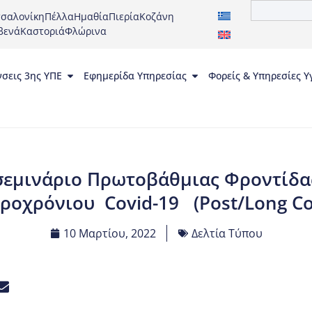
σαλονίκη
Πέλλα
Ημαθία
Πιερία
Κοζάνη
βενά
Καστοριά
Φλώρινα
νσεις 3ης ΥΠΕ
Εφημερίδα Υπηρεσίας
Φορείς & Υπηρεσίες Υ
σεμινάριο Πρωτοβάθμιας Φροντίδας 
ροχρόνιου Covid-19 (Post/Long Co
10 Μαρτίου, 2022
Δελτία Τύπου