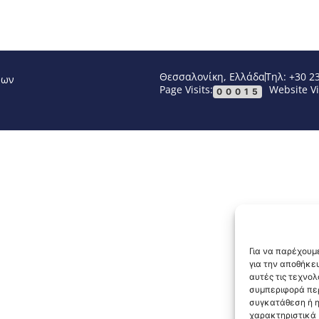
Θεσσαλονίκη, Ελλάδα
Τηλ: +30 2
νων
Page Visits:
Website Vi
00015
Για να παρέχουμε
για την αποθήκε
αυτές τις τεχνο
συμπεριφορά περ
συγκατάθεση ή η
χαρακτηριστικά κ