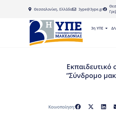
Θεσ
Θεσσαλονίκη, Ελλάδα
3ype@3ype.gr
Γρε
3η ΥΠΕ
Δ/
Εκπαιδευτικό 
“Σύνδρομο μακ
Κοινοποίηση: