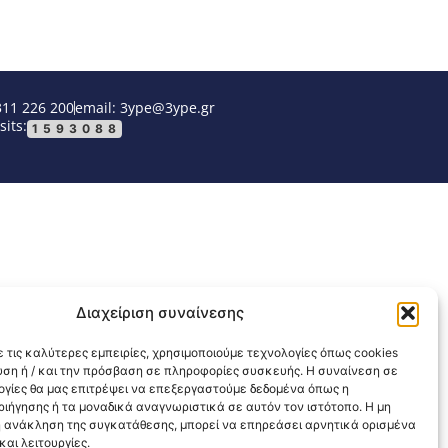
311 226 200
email: 3ype@3ype.gr
sits:
1593088
Διαχείριση συναίνεσης
 τις καλύτερες εμπειρίες, χρησιμοποιούμε τεχνολογίες όπως cookies
υση ή / και την πρόσβαση σε πληροφορίες συσκευής. Η συναίνεση σε
λογίες θα μας επιτρέψει να επεξεργαστούμε δεδομένα όπως η
ιήγησης ή τα μοναδικά αναγνωριστικά σε αυτόν τον ιστότοπο. Η μη
 ανάκληση της συγκατάθεσης, μπορεί να επηρεάσει αρνητικά ορισμένα
αι λειτουργίες.