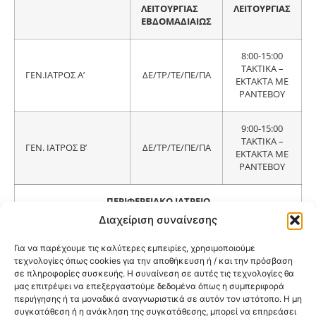
ΛΕΙΤΟΥΡΓΙΑΣ
ΛΕΙΤΟΥΡΓΙΑΣ
ΕΒΔΟΜΑΔΙΑΙΩΣ
8:00-15:00
ΤΑΚΤΙΚΑ –
ΓΕΝ.ΙΑΤΡΟΣ Α’
ΔΕ/ΤΡ/ΤΕ/ΠΕ/ΠΑ
ΕΚΤΑΚΤΑ ΜΕ
ΡΑΝΤΕΒΟΥ
9:00-15:00
ΤΑΚΤΙΚΑ –
ΓΕΝ. ΙΑΤΡΟΣ Β’
ΔΕ/ΤΡ/ΤΕ/ΠΕ/ΠΑ
ΕΚΤΑΚΤΑ ΜΕ
ΡΑΝΤΕΒΟΥ
ΠΕΡΙΦΕΡΕΙΑΚΟ ΙΑΤΡΕΙΟ
Διαχείριση συναίνεσης
Χώρος στέγασης,
Περιφερειακά Ιατρεία που
Για να παρέχουμε τις καλύτερες εμπειρίες, χρησιμοποιούμε
ραντεβού,
διατίθενται από την τοπική
τεχνολογίες όπως cookies για την αποθήκευση ή / και την πρόσβαση
διαδικασία,
κοινότητα
σε πληροφορίες συσκευής. Η συναίνεση σε αυτές τις τεχνολογίες θα
τηλέφωνα
μας επιτρέψει να επεξεργαστούμε δεδομένα όπως η συμπεριφορά
επικοινωνίας
περιήγησης ή τα μοναδικά αναγνωριστικά σε αυτόν τον ιστότοπο. Η μη
συγκατάθεση ή η ανάκληση της συγκατάθεσης, μπορεί να επηρεάσει