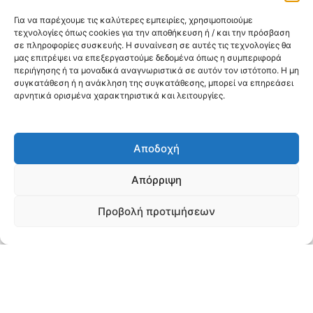
Έρευνα Αγοράς για την προμήθεια
Για να παρέχουμε τις καλύτερες εμπειρίες, χρησιμοποιούμε
φλεβοκαθετήρων.
τεχνολογίες όπως cookies για την αποθήκευση ή / και την πρόσβαση
σε πληροφορίες συσκευής. Η συναίνεση σε αυτές τις τεχνολογίες θα
μας επιτρέψει να επεξεργαστούμε δεδομένα όπως η συμπεριφορά
περιήγησης ή τα μοναδικά αναγνωριστικά σε αυτόν τον ιστότοπο. Η μη
08/07/2026
συγκατάθεση ή η ανάκληση της συγκατάθεσης, μπορεί να επηρεάσει
Έρευνα Αγοράς για την προμήθεια πίνακα
αρνητικά ορισμένα χαρακτηριστικά και λειτουργίες.
ανακοινώσεων φελλού με πλαίσιο.
Αποδοχή
07/07/2026
Έρευνα Αγοράς για την παροχή υπηρεσιών
μυοκτονίας- εντομοκτονίας- οφιοαπώθησης.
Απόρριψη
Προβολή προτιμήσεων
07/07/2026
Έρευνα Αγοράς για την προμήθεια μασκών
οξυγόνου ενηλίκων & μασκών με νεφελοποιητή
ενηλίκων & παίδων.