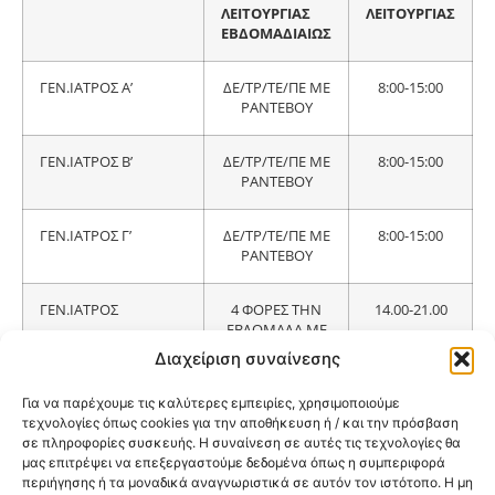
ΛΕΙΤΟΥΡΓΙΑΣ
ΛΕΙΤΟΥΡΓΙΑΣ
ΕΒΔΟΜΑΔΙΑΙΩΣ
ΓΕΝ.ΙΑΤΡΟΣ Α’
ΔΕ/ΤΡ/ΤΕ/ΠΕ ΜΕ
8:00-15:00
ΡΑΝΤΕΒΟΥ
ΓΕΝ.ΙΑΤΡΟΣ Β’
ΔΕ/ΤΡ/ΤΕ/ΠΕ ΜΕ
8:00-15:00
ΡΑΝΤΕΒΟΥ
ΓΕΝ.ΙΑΤΡΟΣ Γ’
ΔΕ/ΤΡ/ΤΕ/ΠΕ ΜΕ
8:00-15:00
ΡΑΝΤΕΒΟΥ
ΓΕΝ.ΙΑΤΡΟΣ
4 ΦΟΡΕΣ ΤΗΝ
14.00-21.00
ΕΒΔΟΜΑΔΑ ΜΕ
ΡΑΝΤΕΒΟΥ
Διαχείριση συναίνεσης
Για να παρέχουμε τις καλύτερες εμπειρίες, χρησιμοποιούμε
ΠΑΙΔΙΑΤΡΙΚΟ
4 ΦΟΡΕΣ ΤΗΝ
8:00-15:00
τεχνολογίες όπως cookies για την αποθήκευση ή / και την πρόσβαση
ΕΒΔΟΜΑΔΑ ΜΕ
σε πληροφορίες συσκευής. Η συναίνεση σε αυτές τις τεχνολογίες θα
ΡΑΝΤΕΒΟΥ
μας επιτρέψει να επεξεργαστούμε δεδομένα όπως η συμπεριφορά
περιήγησης ή τα μοναδικά αναγνωριστικά σε αυτόν τον ιστότοπο. Η μη