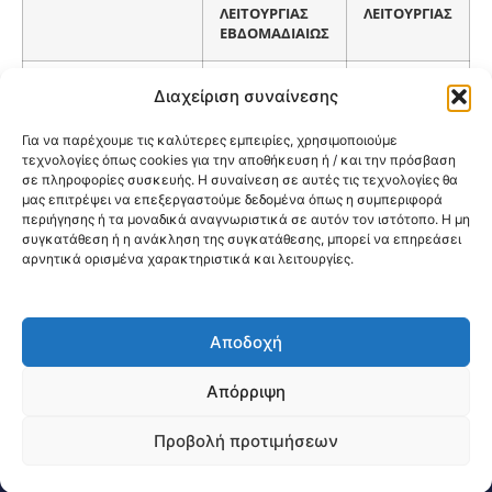
ΛΕΙΤΟΥΡΓΙΑΣ
ΛΕΙΤΟΥΡΓΙΑΣ
ΕΒΔΟΜΑΔΙΑΙΩΣ
ΓΕΝ.ΙΑΤΡΟΣ
ΔΕ/ΤΡ/ΤΕ/ΠΕ/ΠΑ
08:00-15:00 ή
Διαχείριση συναίνεσης
14:00-21:00
ΜΕ
Για να παρέχουμε τις καλύτερες εμπειρίες, χρησιμοποιούμε
ΡΑΝΤΕΒΟΥ
τεχνολογίες όπως cookies για την αποθήκευση ή / και την πρόσβαση
σε πληροφορίες συσκευής. Η συναίνεση σε αυτές τις τεχνολογίες θα
μας επιτρέψει να επεξεργαστούμε δεδομένα όπως η συμπεριφορά
ΠΑΙΔΙΑΤΡΙΚΟ
ΔΕ/ΤΡ/ΤΕ/ΠΕ/ΠΑ
08:00-15:00 ή
περιήγησης ή τα μοναδικά αναγνωριστικά σε αυτόν τον ιστότοπο. Η μη
14:00-21:00
συγκατάθεση ή η ανάκληση της συγκατάθεσης, μπορεί να επηρεάσει
ΜΕ
αρνητικά ορισμένα χαρακτηριστικά και λειτουργίες.
ΡΑΝΤΕΒΟΥ
Αποδοχή
@2026 3ype.gr All rights reserved
Πολιτική Προστασίας Δεδομένων
Απόρριψη
Θεσσαλονίκη, Ελλάδα
Τηλ: +30 2311 226 200
email: 3ype@3ype.gr
Προβολή προτιμήσεων
Page Visits:
Website Visits:
02306
1594967