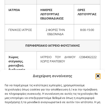
ΙΑΤΡΕΙΑ
ΗΜΕΡΕΣ
ΩΡΕΣ
ΛΕΙΤΟΥΡΓΙΑΣ
ΛΕΙΤΟΥΡΓΙΑΣ
ΕΒΔΟΜΑΔΙΑΙΩΣ
ΓΕΝΙΚΟΣ ΙΑΤΡΟΣ
2 ΦΟΡΕΣ ΤΗΝ
8:00-15:00
ΕΒΔΟΜΑΔΑ
ΠΕΡΙΦΕΡΕΙΑΚΟ ΙΑΤΡΕΙΟ ΦΟΥΣΤΑΝΗΣ
Χώρος
ΙΑΤΡΕΙΟ ΤΟΥ ΔΗΜΟΥ /2384062222
στέγασης,
ΧΩΡΙΣ ΡΑΝΤΕΒΟΥ
ραντεβού,
διαδικασία,
τηλέφωνα
Διαχείριση συναίνεσης
επικοινωνίας
Για να παρέχουμε τις καλύτερες εμπειρίες, χρησιμοποιούμε
τεχνολογίες όπως cookies για την αποθήκευση ή / και την πρόσβαση
ΙΑΤΡΕΙΑ
ΗΜΕΡΕΣ
ΩΡΕΣ
σε πληροφορίες συσκευής. Η συναίνεση σε αυτές τις τεχνολογίες θα
ΛΕΙΤΟΥΡΓΙΑΣ
ΛΕΙΤΟΥΡΓΙΑΣ
μας επιτρέψει να επεξεργαστούμε δεδομένα όπως η συμπεριφορά
ΕΒΔΟΜΑΔΙΑΙΩΣ
περιήγησης ή τα μοναδικά αναγνωριστικά σε αυτόν τον ιστότοπο. Η μη