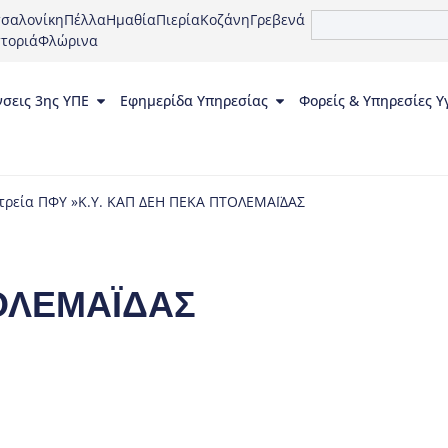
σαλονίκη
Πέλλα
Ημαθία
Πιερία
Κοζάνη
Γρεβενά
τοριά
Φλώρινα
νσεις 3ης ΥΠΕ
Εφημερίδα Υπηρεσίας
Φορείς & Υπηρεσίες Υ
τρεία ΠΦΥ »
Κ.Υ. ΚΑΠ ΔΕΗ ΠΕΚΑ ΠΤΟΛΕΜΑΪΔΑΣ
ΤΟΛΕΜΑΪΔΑΣ