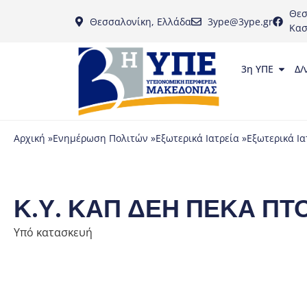
Θεσ
Θεσσαλονίκη, Ελλάδα
3ype@3ype.gr
Κασ
3η ΥΠΕ
Δ/
Αρχική »
Ενημέρωση Πολιτών »
Εξωτερικά Ιατρεία »
Εξωτερικά Ια
Κ.Υ. ΚΑΠ ΔΕΗ ΠΕΚΑ Π
Υπό κατασκευή