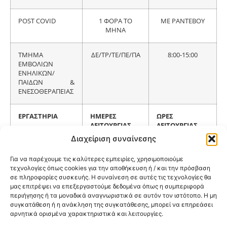
POST COVID
1 ΦΟΡΑ ΤΟ
ΜΕ ΡΑΝΤΕΒΟΥ
ΜΗΝΑ
ΤΜΗΜΑ
ΔΕ/ΤΡ/ΤΕ/ΠΕ/ΠΑ
8:00-15:00
ΕΜΒΟΛΙΩΝ
ΕΝΗΛΙΚΩΝ/
ΠΑΙΔΩΝ &
ΕΝΕΣΟΘΕΡΑΠΕΙΑΣ
ΕΡΓΑΣΤΗΡΙΑ
ΗΜΕΡΕΣ
ΩΡΕΣ
ΛΕΙΤΟΥΡΓΙΑΣ
ΛΕΙΤΟΥΡΓΙΑΣ
ΕΒΔΟΜΑΔΙΑΙΩΣ
Διαχείριση συναίνεσης
Για να παρέχουμε τις καλύτερες εμπειρίες, χρησιμοποιούμε
ΜΙΚΡΟΒΙΟΛΟΓΙΚΟ
ΔΕ/ΤΡ/ΤΕ/ΠΕ/ΠΑ
ΑΙΜΟΛΗΨΙΕΣ
τεχνολογίες όπως cookies για την αποθήκευση ή / και την πρόσβαση
ΕΡΓΑΣΤΗΡΙΟ
8:00-10:00
σε πληροφορίες συσκευής. Η συναίνεση σε αυτές τις τεχνολογίες θα
ΡΑΝΤΕΒΟΥ ΣΤΟ
μας επιτρέψει να επεξεργαστούμε δεδομένα όπως η συμπεριφορά
2461060062
περιήγησης ή τα μοναδικά αναγνωριστικά σε αυτόν τον ιστότοπο. Η μη
συγκατάθεση ή η ανάκληση της συγκατάθεσης, μπορεί να επηρεάσει
ΑΚΤΙΝΟΛΟΓΙΚΟ
ΔΕ/ΤΡ/ΤΕ/ΠΕ/ΠΑ
ΡΑΝΤΕΒΟΥ ΣΤΟ
αρνητικά ορισμένα χαρακτηριστικά και λειτουργίες.
ΕΡΓΑΣΤΗΡΙΟ
2461060081