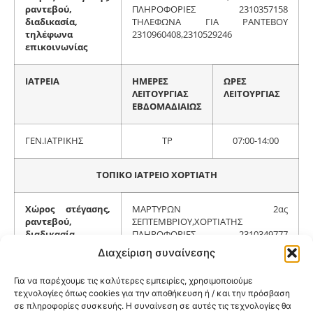
ραντεβού,
ΠΛΗΡΟΦΟΡΙΕΣ 2310357158
διαδικασία,
ΤΗΛΕΦΩΝΑ ΓΙΑ ΡΑΝΤΕΒΟΥ
τηλέφωνα
2310960408,2310529246
επικοινωνίας
ΙΑΤΡΕΙΑ
ΗΜΕΡΕΣ
ΩΡΕΣ
ΛΕΙΤΟΥΡΓΙΑΣ
ΛΕΙΤΟΥΡΓΙΑΣ
ΕΒΔΟΜΑΔΙΑΙΩΣ
ΓΕΝ.ΙΑΤΡΙΚΗΣ
ΤΡ
07:00-14:00
ΤΟΠΙΚΟ ΙΑΤΡΕΙΟ ΧΟΡΤΙΑΤΗ
Χώρος στέγασης,
ΜΑΡΤΥΡΩΝ 2ας
ραντεβού,
ΣΕΠΤΕΜΒΡΙΟΥ,ΧΟΡΤΙΑΤΗΣ
διαδικασία,
ΠΛΗΡΟΦΟΡΙΕΣ 2310349777
τηλέφωνα
ΤΗΛΕΦΩΝΑ ΓΙΑ ΡΑΝΤΕΒΟΥ
Διαχείριση συναίνεσης
επικοινωνίας
2310960408,2310529246
Για να παρέχουμε τις καλύτερες εμπειρίες, χρησιμοποιούμε
τεχνολογίες όπως cookies για την αποθήκευση ή / και την πρόσβαση
ΙΑΤΡΕΙΑ
ΗΜΕΡΕΣ
ΩΡΕΣ
σε πληροφορίες συσκευής. Η συναίνεση σε αυτές τις τεχνολογίες θα
ΛΕΙΤΟΥΡΓΙΑΣ
ΛΕΙΤΟΥΡΓΙΑΣ