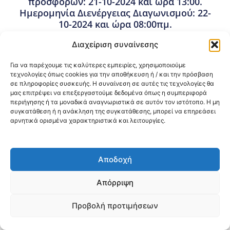
προσφορών: 21-10-2024 και ώρα 13:00.
Ημερομηνία Διενέργειας Διαγωνισμού: 22-
10-2024 και ώρα 08:00πμ.
10 Οκτωβρίου, 2024
Διαχείριση συναίνεσης
Προμήθειες - Συμβάσεις
,
Προμήθειες 3ης ΥΠΕ
Για να παρέχουμε τις καλύτερες εμπειρίες, χρησιμοποιούμε
τεχνολογίες όπως cookies για την αποθήκευση ή / και την πρόσβαση
σε πληροφορίες συσκευής. Η συναίνεση σε αυτές τις τεχνολογίες θα
Κοινοποίηση:
μας επιτρέψει να επεξεργαστούμε δεδομένα όπως η συμπεριφορά
περιήγησης ή τα μοναδικά αναγνωριστικά σε αυτόν τον ιστότοπο. Η μη
@2026 3ype.gr All rights reserved
συγκατάθεση ή η ανάκληση της συγκατάθεσης, μπορεί να επηρεάσει
Πολιτική Προστασίας Δεδομένων
αρνητικά ορισμένα χαρακτηριστικά και λειτουργίες.
Θεσσαλονίκη, Ελλάδα
Τηλ: +30 2311 226 200
email: 3ype@3ype.gr
Page Visits:
Website Visits:
00008
1591463
Αποδοχή
Απόρριψη
Προβολή προτιμήσεων