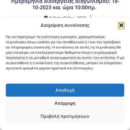
Ημερομηνία διενέργειας διαγωνισμού: 18-
10-2023 και ώρα 10:00πμ.
9 Οκτωβρίου, 2023
Προμήθειες - Συμβάσεις
,
Προμήθειες 3ης ΥΠΕ
Διαχείριση συναίνεσης
Για να παρέχουμε τις καλύτερες εμπειρίες, χρησιμοποιούμε
Κοινοποίηση:
τεχνολογίες όπως cookies για την αποθήκευση ή / και την πρόσβαση
σε πληροφορίες συσκευής. Η συναίνεση σε αυτές τις τεχνολογίες θα
μας επιτρέψει να επεξεργαστούμε δεδομένα όπως η συμπεριφορά
@2026 3ype.gr All rights reserved
περιήγησης ή τα μοναδικά αναγνωριστικά σε αυτόν τον ιστότοπο. Η μη
Πολιτική Προστασίας Δεδομένων
συγκατάθεση ή η ανάκληση της συγκατάθεσης, μπορεί να επηρεάσει
Θεσσαλονίκη, Ελλάδα
Τηλ: +30 2311 226 200
αρνητικά ορισμένα χαρακτηριστικά και λειτουργίες.
email: 3ype@3ype.gr
Page Visits:
Website Visits:
00007
1594476
Αποδοχή
Απόρριψη
Προβολή προτιμήσεων