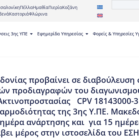
σαλονίκη
Πέλλα
Ημαθία
Πιερία
Κοζάνη
βενά
Καστοριά
Φλώρινα
νσεις 3ης ΥΠΕ
Εφημερίδα Υπηρεσίας
Φορείς & Υπηρεσίες Υ
δονίας προβαίνει σε διαβούλευση 
ών προδιαγραφών του διαγωνισμού 
κτινοπροστασίας CPV 18143000-3 γ
αρμοδιότητας της 3ης Υ.ΠΕ. Μακεδο
 ημέρα ανάρτησης και για 15 ημέρες
βει μέρος στην ιστοσελίδα του ΕΣΗ