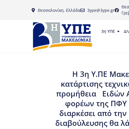
Θεσ
Θεσσαλονίκη, Ελλάδα
3ype@3ype.gr
Γρε
3η ΥΠΕ
Δ/
Η 3η Υ.ΠΕ Μακε
κατάρτισης τεχνικ
προμήθεια Ειδών Α
φορέων της ΠΦΥ 
διαρκέσει από την
διαβούλευσης θα λά