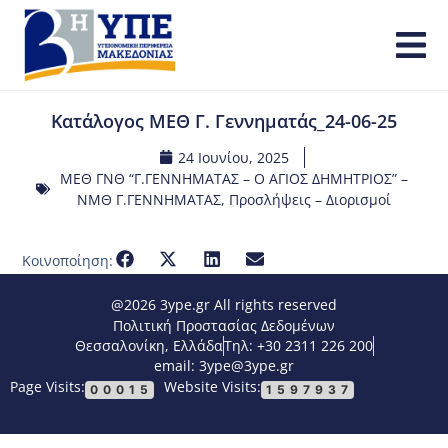
Κατάλογος ΜΕΘ Γ. Γεννηματάς_24-06-25
24 Ιουνίου, 2025
ΜΕΘ ΓΝΘ “Γ.ΓΕΝΝΗΜΑΤΑΣ – Ο ΑΓΙΟΣ ΔΗΜΗΤΡΙΟΣ” –
ΝΜΘ Γ.ΓΕΝΝΗΜΑΤΑΣ
,
Προσλήψεις – Διορισμοί
Κοινοποίηση:
@2026 3ype.gr All rights reserved
Πολιτική Προστασίας Δεδομένων
Θεσσαλονίκη, Ελλάδα
Τηλ: +30 2311 226 200
email: 3ype@3ype.gr
Page Visits:
Website Visits:
00015
1597937