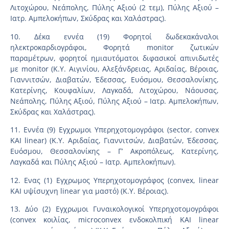
Λιτοχώρου, Νεάπολης, Πύλης Αξιού (2 τεμ), Πύλης Αξιού –
Ιατρ. Αμπελοκήπων, Σκύδρας και Χαλάστρας).
10. Δέκα εννέα (19) Φορητοί δωδεκακάναλοι
ηλεκτροκαρδιογράφοι, Φορητά monitor ζωτικών
παραμέτρων, φορητοί ημιαυτόματοι διφασικοί απινιδωτές
με monitor (Κ.Υ. Αιγινίου, Αλεξάνδρειας, Αριδαίας, Βέροιας,
Γιαννιτσών, Διαβατών, Έδεσσας, Ευόσμου, Θεσσαλονίκης,
Κατερίνης, Κουφαλίων, Λαγκαδά, Λιτοχώρου, Νάουσας,
Νεάπολης, Πύλης Αξιού, Πύλης Αξιού – Ιατρ. Αμπελοκήπων,
Σκύδρας και Χαλάστρας).
11. Εννέα (9) Εγχρωμοι Υπερηχοτομογράφοι (sector, convex
ΚΑΙ linear) (Κ.Υ. Αριδαίας, Γιαννιτσών, Διαβατών, Έδεσσας,
Ευόσμου, Θεσσαλονίκης – Γ’ Ακροπόλεως, Κατερίνης,
Λαγκαδά και Πύλης Αξιού – Ιατρ. Αμπελοκήπων).
12. Ενας (1) Εγχρωμος Υπερηχοτομογράφος (convex, linear
ΚΑΙ υψίσυχνη linear για μαστό) (Κ.Υ. Βέροιας).
13. Δύο (2) Εγχρωμοι Γυναικολογικοί Υπερηχοτομογράφοι
(convex κοιλίας, microconvex ενδοκολπική ΚΑΙ linear