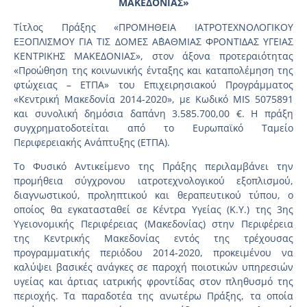
ΜΑΚΕΔΟΝΙΑΣ»
Τίτλος Πράξης «ΠΡΟΜΗΘΕΙΑ ΙΑΤΡΟΤΕΧΝΟΛΟΓΙΚΟΥ
ΕΞΟΠΛΙΣΜΟΥ ΓΙΑ ΤΙΣ ΔΟΜΕΣ Α΄ΒΑΘΜΙΑΣ ΦΡΟΝΤΙΔΑΣ ΥΓΕΙΑΣ
ΚΕΝΤΡΙΚΗΣ ΜΑΚΕΔΟΝΙΑΣ», στον άξονα προτεραιότητας
«Προώθηση της κοινωνικής ένταξης και καταπολέμηση της
φτώχειας – ΕΤΠΑ» του Επιχειρησιακού Προγράμματος
«Κεντρική Μακεδονία 2014-2020», με Κωδικό MIS 5075891
και συνολική δημόσια δαπάνη 3.585.700,00 €. Η πράξη
συγχρηματοδοτείται από το Ευρωπαϊκό Ταμείο
Περιφερειακής Ανάπτυξης (ΕΤΠΑ).
Το Φυσικό Αντικείμενο της Πράξης περιλαμβάνει την
προμήθεια σύγχρονου ιατροτεχνολογικού εξοπλισμού,
διαγνωστικού, προληπτικού και θεραπευτικού τύπου, ο
οποίος θα εγκατασταθεί σε Κέντρα Υγείας (K.Y.) της 3ης
Υγειονομικής Περιφέρειας (Μακεδονίας) στην Περιφέρεια
της Κεντρικής Μακεδονίας εντός της τρέχουσας
προγραμματικής περιόδου 2014-2020, προκειμένου να
καλύψει βασικές ανάγκες σε παροχή ποιοτικών υπηρεσιών
υγείας και άρτιας ιατρικής φροντίδας στον πληθυσμό της
περιοχής. Τα παραδοτέα της ανωτέρω Πράξης, τα οποία