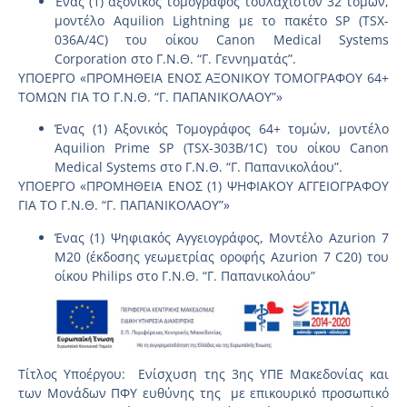
Ένας (1) αξονικός τομογράφος τουλάχιστον 32 τομών,
μοντέλο Aquilion Lightning με το πακέτο SP (TSX-
036A/4C) του οίκου Canon Medical Systems
Corporation στο Γ.Ν.Θ. “Γ. Γεννηματάς”.
ΥΠΟΕΡΓΟ «ΠΡΟΜΗΘΕΙΑ ΕΝΟΣ ΑΞΟΝΙΚΟΥ ΤΟΜΟΓΡΑΦΟΥ 64+
ΤΟΜΩΝ ΓΙΑ ΤΟ Γ.Ν.Θ. “Γ. ΠΑΠΑΝΙΚΟΛΑΟΥ”»
Ένας (1) Αξονικός Τομογράφος 64+ τομών, μοντέλο
Aquilion Prime SP (TSX-303B/1C) του οίκου Canon
Medical Systems στο Γ.Ν.Θ. “Γ. Παπανικολάου”.
ΥΠΟΕΡΓΟ «ΠΡΟΜΗΘΕΙΑ ΕΝΟΣ (1) ΨΗΦΙΑΚΟΥ ΑΓΓΕΙΟΓΡΑΦΟΥ
ΓΙΑ ΤΟ Γ.Ν.Θ. “Γ. ΠΑΠΑΝΙΚΟΛΑΟΥ”»
Ένας (1) Ψηφιακός Αγγειογράφος, Μοντέλο Azurion 7
Μ20 (έκδοσης γεωμετρίας οροφής Azurion 7 C20) του
οίκου Philips στο Γ.Ν.Θ. “Γ. Παπανικολάου”
Τίτλος Υποέργου: Ενίσχυση της 3ης ΥΠΕ Μακεδονίας και
των Μονάδων ΠΦΥ ευθύνης της με επικουρικό προσωπικό