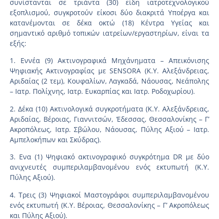
συνίστανται σε τριάντα (30) είδη ιατροτεχνολογικού
εξοπλισμού, συγκροτούν είκοσι δύο διακριτά Υποέργα και
κατανέμονται σε δέκα οκτώ (18) Κέντρα Υγείας και
σημαντικό αριθμό τοπικών ιατρείων/εργαστηρίων, είναι τα
εξής:
1. Εννέα (9) Ακτινογραφικά Μηχάνηματα – Απεικόνισης
Ψηφιακής Ακτινογραφίας με SENSORA (Κ.Υ. Αλεξάνδρειας,
Αριδαίας (2 τεμ), Κουφαλίων, Λαγκαδά, Νάουσας, Νεάπολης
– Ιατρ. Πολίχνης, Ιατρ. Ευκαρπίας και Ιατρ. Ροδοχωρίου).
2. Δέκα (10) Ακτινολογικά συγκροτήματα (Κ.Υ. Αλεξάνδρειας,
Αριδαίας, Βέροιας, Γιαννιτσών, Έδεσσας, Θεσσαλονίκης – Γ’
Ακροπόλεως, Ιατρ. Σβώλου, Νάουσας, Πύλης Αξιού – Ιατρ.
Αμπελοκήπων και Σκύδρας).
3. Ενα (1) Ψηφιακό ακτινογραφικό συγκρότημα DR με δύο
ανιχνευτές συμπεριλαμβανομένου ενός εκτυπωτή (Κ.Υ.
Πύλης Αξιού).
4. Τρεις (3) Ψηφιακοί Μαστογράφοι συμπεριλαμβανομένου
ενός εκτυπωτή (Κ.Υ. Βέροιας, Θεσσαλονίκης – Γ’ Ακροπόλεως
και Πύλης Αξιού).