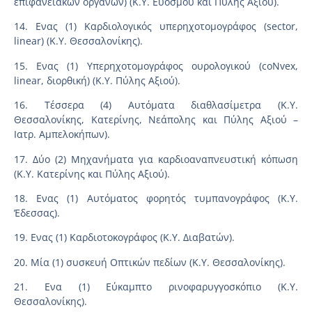
επιφανειακών οργάνων) (Κ.Υ. Ευόσμου και Πύλης Αξιού).
14. Ενας (1) Καρδιολογικός υπερηχοτομογράφος (sector,
linear) (Κ.Υ. Θεσσαλονίκης).
15. Ενας (1) Υπερηχοτομογράφος ουρολογικού (coNvex,
linear, διορθική) (Κ.Υ. Πύλης Αξιού).
16. Τέσσερα (4) Αυτόματα διαθλασίμετρα (Κ.Υ.
Θεσσαλονίκης, Κατερίνης, Νεάπολης και Πύλης Αξιού –
Ιατρ. Αμπελοκήπων).
17. Δύο (2) Μηχανήματα για καρδιοαναπνευστική κόπωση
(Κ.Υ. Κατερίνης και Πύλης Αξιού).
18. Ενας (1) Αυτόματος φορητός τυμπανογράφος (Κ.Υ.
Έδεσσας).
19. Ενας (1) Καρδιοτοκογράφος (Κ.Υ. Διαβατών).
20. Μία (1) συσκευή Οπτικών πεδίων (Κ.Υ. Θεσσαλονίκης).
21. Ενα (1) Εύκαμπτο ρινοφαρυγγοσκόπιο (Κ.Υ.
Θεσσαλονίκης).