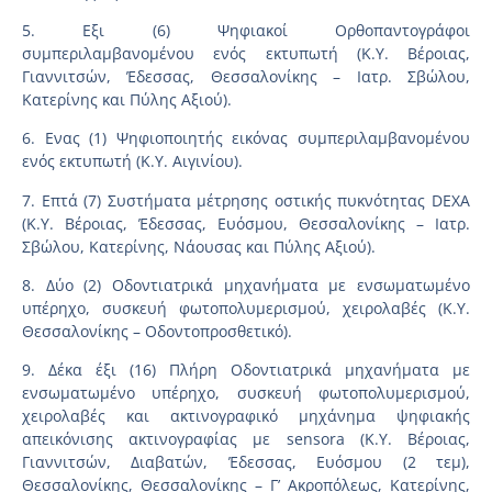
5. Εξι (6) Ψηφιακοί Ορθοπαντογράφοι
συμπεριλαμβανομένου ενός εκτυπωτή (Κ.Υ. Βέροιας,
Γιαννιτσών, Έδεσσας, Θεσσαλονίκης – Ιατρ. Σβώλου,
Κατερίνης και Πύλης Αξιού).
6. Ενας (1) Ψηφιοποιητής εικόνας συμπεριλαμβανομένου
ενός εκτυπωτή (Κ.Υ. Αιγινίου).
7. Επτά (7) Συστήματα μέτρησης οστικής πυκνότητας DEXA
(Κ.Υ. Βέροιας, Έδεσσας, Ευόσμου, Θεσσαλονίκης – Ιατρ.
Σβώλου, Κατερίνης, Νάουσας και Πύλης Αξιού).
8. Δύο (2) Οδοντιατρικά μηχανήματα με ενσωματωμένο
υπέρηχο, συσκευή φωτοπολυμερισμού, χειρολαβές (Κ.Υ.
Θεσσαλονίκης – Οδοντοπροσθετικό).
9. Δέκα έξι (16) Πλήρη Οδοντιατρικά μηχανήματα με
ενσωματωμένο υπέρηχο, συσκευή φωτοπολυμερισμού,
χειρολαβές και ακτινογραφικό μηχάνημα ψηφιακής
απεικόνισης ακτινογραφίας με sensora (Κ.Υ. Βέροιας,
Γιαννιτσών, Διαβατών, Έδεσσας, Ευόσμου (2 τεμ),
Θεσσαλονίκης, Θεσσαλονίκης – Γ’ Ακροπόλεως, Κατερίνης,