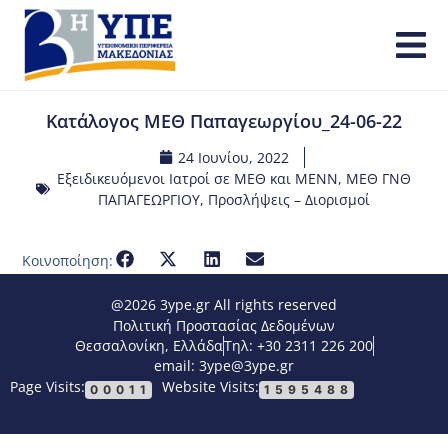
Κατάλογος ΜΕΘ Παπαγεωργίου_24-06-22
24 Ιουνίου, 2022
Εξειδικευόμενοι Ιατροί σε ΜΕΘ και ΜΕΝΝ
,
ΜΕΘ ΓΝΘ
ΠΑΠΑΓΕΩΡΓΙΟΥ
,
Προσλήψεις – Διορισμοί
Κοινοποίηση:
@2026 3ype.gr All rights reserved
Πολιτική Προστασίας Δεδομένων
Θεσσαλονίκη, Ελλάδα
Τηλ: +30 2311 226 200
email: 3ype@3ype.gr
Page Visits:
Website Visits:
00011
1595488