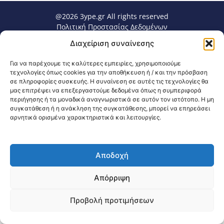
@2026 3ype.gr All rights reserved
Πολιτική Προστασίας Δεδομένων
Θεσσαλονίκη, Ελλάδα
Τηλ: +30 2311 226 200
Διαχείριση συναίνεσης
email: 3ype@3ype.gr
Page Visits:
Website Visits:
00015
1591510
Για να παρέχουμε τις καλύτερες εμπειρίες, χρησιμοποιούμε
τεχνολογίες όπως cookies για την αποθήκευση ή / και την πρόσβαση
σε πληροφορίες συσκευής. Η συναίνεση σε αυτές τις τεχνολογίες θα
μας επιτρέψει να επεξεργαστούμε δεδομένα όπως η συμπεριφορά
περιήγησης ή τα μοναδικά αναγνωριστικά σε αυτόν τον ιστότοπο. Η μη
συγκατάθεση ή η ανάκληση της συγκατάθεσης, μπορεί να επηρεάσει
αρνητικά ορισμένα χαρακτηριστικά και λειτουργίες.
Αποδοχή
Απόρριψη
Προβολή προτιμήσεων