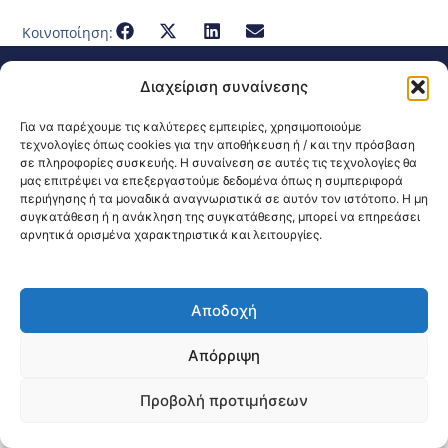
Κοινοποίηση:
@2026 3ype.gr All rights reserved
Διαχείριση συναίνεσης
Πολιτική Προστασίας Δεδομένων
Θεσσαλονίκη, Ελλάδα
Τηλ: +30 2311 226 200
Για να παρέχουμε τις καλύτερες εμπειρίες, χρησιμοποιούμε
email: 3ype@3ype.gr
τεχνολογίες όπως cookies για την αποθήκευση ή / και την πρόσβαση
Page Visits:
Website Visits:
00036
1595218
σε πληροφορίες συσκευής. Η συναίνεση σε αυτές τις τεχνολογίες θα
μας επιτρέψει να επεξεργαστούμε δεδομένα όπως η συμπεριφορά
περιήγησης ή τα μοναδικά αναγνωριστικά σε αυτόν τον ιστότοπο. Η μη
συγκατάθεση ή η ανάκληση της συγκατάθεσης, μπορεί να επηρεάσει
αρνητικά ορισμένα χαρακτηριστικά και λειτουργίες.
Αποδοχή
Απόρριψη
Προβολή προτιμήσεων