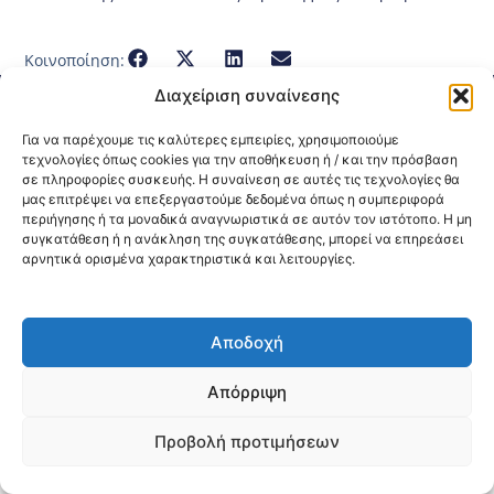
Κοινοποίηση:
Διαχείριση συναίνεσης
@2026 3ype.gr All rights reserved
Πολιτική Προστασίας Δεδομένων
Για να παρέχουμε τις καλύτερες εμπειρίες, χρησιμοποιούμε
Θεσσαλονίκη, Ελλάδα
Τηλ: +30 2311 226 200
τεχνολογίες όπως cookies για την αποθήκευση ή / και την πρόσβαση
email: 3ype@3ype.gr
σε πληροφορίες συσκευής. Η συναίνεση σε αυτές τις τεχνολογίες θα
Page Visits:
Website Visits:
μας επιτρέψει να επεξεργαστούμε δεδομένα όπως η συμπεριφορά
00029
1595500
περιήγησης ή τα μοναδικά αναγνωριστικά σε αυτόν τον ιστότοπο. Η μη
συγκατάθεση ή η ανάκληση της συγκατάθεσης, μπορεί να επηρεάσει
αρνητικά ορισμένα χαρακτηριστικά και λειτουργίες.
Αποδοχή
Απόρριψη
Προβολή προτιμήσεων