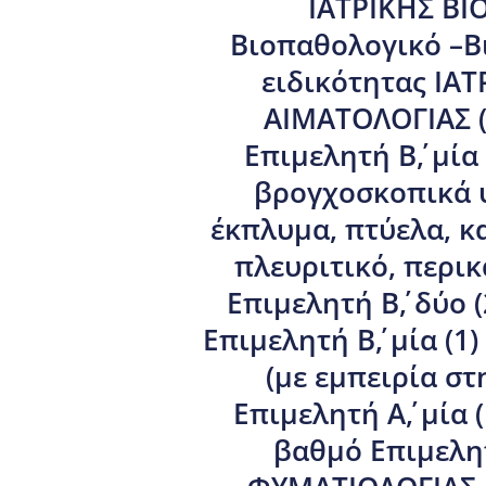
ΙΑΤΡΙΚΗΣ ΒΙ
Βιοπαθολογικό –Βι
ειδικότητας ΙΑ
ΑΙΜΑΤΟΛΟΓΙΑΣ (
Επιμελητή Β΄, μί
βρογχοσκοπικά 
έκπλυμα, πτύελα, κ
πλευριτικό, περικ
Επιμελητή Β΄, δύο
Επιμελητή Β΄, μία 
(με εμπειρία σ
Επιμελητή Α΄, μί
βαθμό Επιμελητ