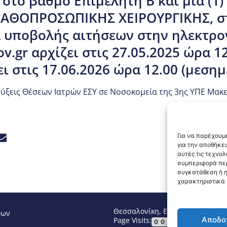
το βαθμό Επιμελητή Β΄ και μία (1)
ΑΘΟΠΡΟΣΩΠΙΚΗΣ ΧΕΙΡΟΥΡΓΙΚΗΣ, σ
ία υποβολής αιτήσεων στην ηλεκτρο
v.gr αρχίζει στις 27.05.2025 ώρα 12
ι στις 17.06.2026 ώρα 12.00 (μεσημ
ξεις Θέσεων Ιατρών ΕΣΥ σε Νοσοκομεία της 3ης ΥΠΕ Μακ
Για να παρέχουμε
για την αποθήκε
αυτές τις τεχνο
συμπεριφορά περ
συγκατάθεση ή η
χαρακτηριστικά κ
Θεσσαλονίκη, Ελλάδα
Τηλ: +30 2
νων
Αποδο
Page Visits:
Website Vi
00019