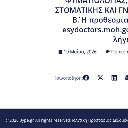
ΦΥΜΑΤΙΟΛΟΓΙΑΣ, σ
ΣΤΟΜΑΤΙΚΗΣ ΚΑΙ ΓΝ
Β΄. Η προθεσμ
esydoctors.moh.go
λήγε
19 Μαΐου, 2026
Προκηρύ
Κοινοποίηση:
@2026 3ype.gr All rights reserved
Πολιτική Προστασίας Δεδομέ