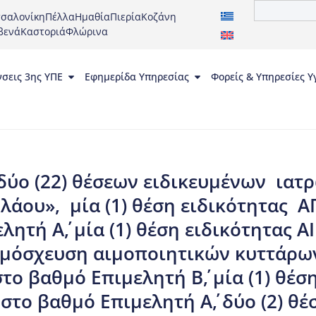
σαλονίκη
Πέλλα
Ημαθία
Πιερία
Κοζάνη
βενά
Καστοριά
Φλώρινα
νσεις 3ης ΥΠΕ
Εφημερίδα Υπηρεσίας
Φορείς & Υπηρεσίες Υ
δύο (22) θέσεων ειδικευμένων ιατρ
ολάου», μία (1) θέση ειδικότητας 
λητή Α΄, μία (1) θέση ειδικότητας 
αμόσχευση αιμοποιητικών κυττάρων 
στο βαθμό Επιμελητή Β΄, μία (1) θέσ
το βαθμό Επιμελητή Α΄, δύο (2) θέ