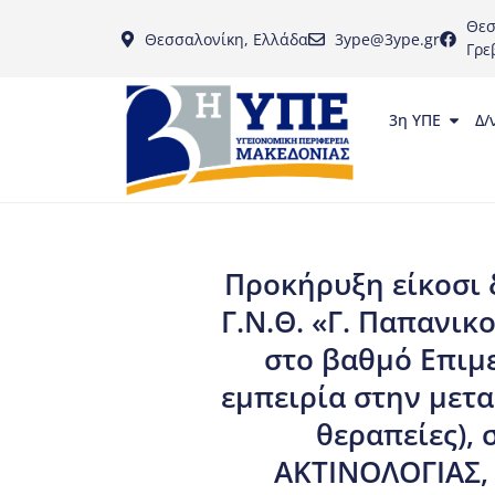
Θεσ
Θεσσαλονίκη, Ελλάδα
3ype@3ype.gr
Γρε
3η ΥΠΕ
Δ/
Προκήρυξη είκοσι 
Γ.Ν.Θ. «Γ. Παπανικ
στο βαθμό Επιμε
εμπειρία στην μετ
θεραπείες), 
ΑΚΤΙΝΟΛΟΓΙΑΣ, σ