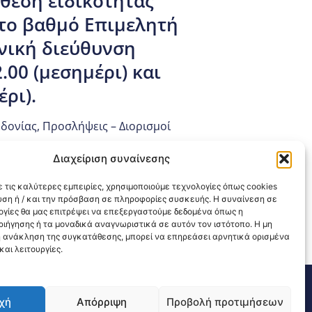
 θέση ειδικότητας
το βαθμό Επιμελητή
νική διεύθυνση
.00 (μεσημέρι) και
έρι).
εδονίας
,
Προσλήψεις – Διορισμοί
Διαχείριση συναίνεσης
 τις καλύτερες εμπειρίες, χρησιμοποιούμε τεχνολογίες όπως cookies
υση ή / και την πρόσβαση σε πληροφορίες συσκευής. Η συναίνεση σε
λογίες θα μας επιτρέψει να επεξεργαστούμε δεδομένα όπως η
ιήγησης ή τα μοναδικά αναγνωριστικά σε αυτόν τον ιστότοπο. Η μη
 ανάκληση της συγκατάθεσης, μπορεί να επηρεάσει αρνητικά ορισμένα
αι λειτουργίες.
311 226 200
email: 3ype@3ype.gr
χή
Απόρριψη
Προβολή προτιμήσεων
sits:
1595260