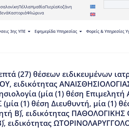
σαλονίκη
Πέλλα
Ημαθία
Πιερία
Κοζάνη
βενά
Καστοριά
Φλώρινα
νσεις 3ης ΥΠΕ
Εφημερίδα Υπηρεσίας
Φορείς & Υπηρεσίες Υ
επτά (27) θέσεων ειδικευμένων ιατ
, ειδικότητας ΑΝΑΙΣΘΗΣΙΟΛΟΓΙΑΣ
σιολογία (μία (1) θέση Επιμελητή Α΄
μία (1) θέση Διευθυντή, μία (1) θέ
λητή Β΄), ειδικότητας ΠΑΘΟΛΟΓΙΚΗΣ 
΄), ειδικότητας ΩΤΟΡΙΝΟΛΑΡΥΓΓΟΛΟΓ