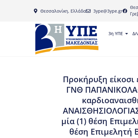
Θεσ
Θεσσαλονίκη, Ελλάδα
3ype@3ype.gr
Γρε
3η ΥΠΕ
Δ/
Προκήρυξη είκοσι 
ΓΝΘ ΠΑΠΑΝΙΚΟΛΑΟΥ
καρδιοαναισθη
ΑΝΑΙΣΘΗΣΙΟΛΟΓΙΑΣ (
μία (1) θέση Επιμε
θέση Επιμελητή Β