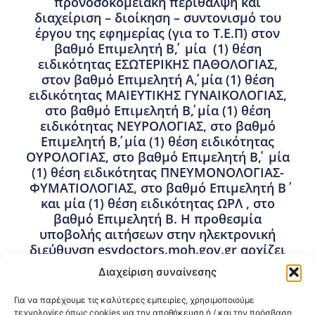
προνοσοκομειακή περίθαλψη και
διαχείριση – διοίκηση – συντονισμό του
έργου της εφημερίας (για το Τ.Ε.Π) στον
βαθμό Επιμελητή Β΄, μία (1) θέση
ειδικότητας ΕΣΩΤΕΡΙΚΗΣ ΠΑΘΟΛΟΓΙΑΣ,
στον βαθμό Επιμελητή A΄, μία (1) θέση
ειδικότητας ΜΑΙΕΥΤΙΚΗΣ ΓΥΝΑΙΚΟΛΟΓΙΑΣ,
στο βαθμό Επιμελητή Β΄, μία (1) θέση
ειδικότητας ΝΕΥΡΟΛΟΓΙΑΣ, στο βαθμό
Επιμελητή Β΄, μία (1) θέση ειδικότητας
ΟΥΡΟΛΟΓΙΑΣ, στο βαθμό Επιμελητή Β΄, μία
(1) θέση ειδικότητας ΠΝΕΥΜΟΝΟΛΟΓΙΑΣ-
ΦΥΜΑΤΙΟΛΟΓΙΑΣ, στο βαθμό Επιμελητή Β΄
και μία (1) θέση ειδικότητας ΩΡΛ , στο
βαθμό Επιμελητή Β. Η προθεσμία
υποβολής αιτήσεων στην ηλεκτρονική
διεύθυνση esydoctors.moh.gov.gr αρχίζει
στις 27.05.2026 ώρα 12.00 (μεσημέρι) και
Διαχείριση συναίνεσης
λήγει στις 17.06.2026 ώρα 12.00
(μεσημέρι).
Για να παρέχουμε τις καλύτερες εμπειρίες, χρησιμοποιούμε
τεχνολογίες όπως cookies για την αποθήκευση ή / και την πρόσβαση