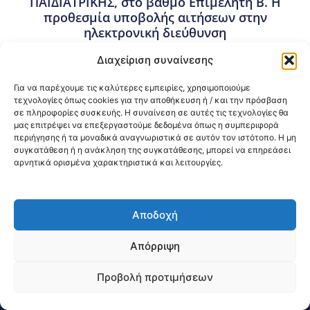
ΠΑΙΔΙΑΤΡΙΚΗΣ, στο βαθμό Επιμελητή Β΄. Η
προθεσμία υποβολής αιτήσεων στην
ηλεκτρονική διεύθυνση
esydoctors.moh.gov.gr αρχίζει στις
Διαχείριση συναίνεσης
27/05/2026 ώρα 12.00 (μεσημέρι) και λήγει
στις 17/06/2026 ώρα 12.00 (μεσημέρι).
Για να παρέχουμε τις καλύτερες εμπειρίες, χρησιμοποιούμε
(Ορθή επανάληψη v.1.15-05-26).
τεχνολογίες όπως cookies για την αποθήκευση ή / και την πρόσβαση
σε πληροφορίες συσκευής. Η συναίνεση σε αυτές τις τεχνολογίες θα
14 Μαΐου, 2026
μας επιτρέψει να επεξεργαστούμε δεδομένα όπως η συμπεριφορά
Προκηρύξεις Θέσεων Ιατρών ΕΣΥ σε Νοσοκομεία της
περιήγησης ή τα μοναδικά αναγνωριστικά σε αυτόν τον ιστότοπο. Η μη
3ης ΥΠΕ Μακεδονίας
,
Προσλήψεις – Διορισμοί
συγκατάθεση ή η ανάκληση της συγκατάθεσης, μπορεί να επηρεάσει
αρνητικά ορισμένα χαρακτηριστικά και λειτουργίες.
Κοινοποίηση:
Αποδοχή
@2026 3ype.gr All rights reserved
Πολιτική Προστασίας Δεδομένων
Απόρριψη
Θεσσαλονίκη, Ελλάδα
Τηλ: +30 2311 226 200
email: 3ype@3ype.gr
Προβολή προτιμήσεων
Page Visits:
Website Visits:
00004
1596807