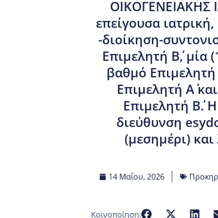
ΟΙΚΟΓΕΝΕΙΑΚΗΣ Ι
επείγουσα ιατρική
-διοίκηση-συντονισ
Επιμελητή Β΄, μία
βαθμό Επιμελητή Β
Επιμελητή Α΄ κα
Επιμελητή Β΄.
διεύθυνση esydo
(μεσημέρι) και
14 Μαΐου, 2026
Προκηρύ
Κοινοποίηση: