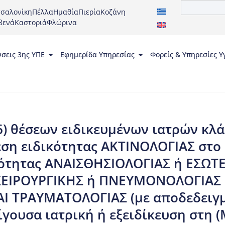
σαλονίκη
Πέλλα
Ημαθία
Πιερία
Κοζάνη
βενά
Καστοριά
Φλώρινα
νσεις 3ης ΥΠΕ
Εφημερίδα Υπηρεσίας
Φορείς & Υπηρεσίες Υ
6) θέσεων ειδικευμένων ιατρών κλάδ
θέση ειδικότητας ΑΚΤΙΝΟΛΟΓΙΑΣ στο 
δικότητας ΑΝΑΙΣΘΗΣΙΟΛΟΓΙΑΣ ή ΕΣΩ
 ΧΕΙΡΟΥΡΓΙΚΗΣ ή ΠΝΕΥΜΟΝΟΛΟΓΙΑΣ 
 ΤΡΑΥΜΑΤΟΛΟΓΙΑΣ (με αποδεδειγμ
γουσα ιατρική ή εξειδίκευση στη 