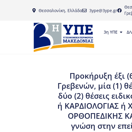
Θεσ
Θεσσαλονίκη, Ελλάδα
3ype@3ype.gr
Γρε
3η ΥΠΕ
Δ/
Προκήρυξη έξι (
Γρεβενών, μία (1) 
δύο (2) θέσεις ει
ή ΚΑΡΔΙΟΛΟΓΙΑΣ ή
ΟΡΘΟΠΕΔΙΚΗΣ ΚΑΙ
γνώση στην επεί