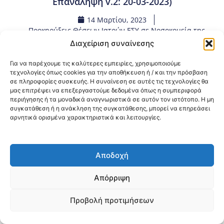
Επανάληψη v.2: 20-03-2023)
14 Μαρτίου, 2023
Προκηρύξεις Θέσεων Ιατρών ΕΣΥ σε Νοσοκομεία της
3ης ΥΠΕ Μακεδονίας
,
Προσλήψεις – Διορισμοί
Διαχείριση συναίνεσης
Για να παρέχουμε τις καλύτερες εμπειρίες, χρησιμοποιούμε
Κοινοποίηση:
τεχνολογίες όπως cookies για την αποθήκευση ή / και την πρόσβαση
σε πληροφορίες συσκευής. Η συναίνεση σε αυτές τις τεχνολογίες θα
μας επιτρέψει να επεξεργαστούμε δεδομένα όπως η συμπεριφορά
@2026 3ype.gr All rights reserved
περιήγησης ή τα μοναδικά αναγνωριστικά σε αυτόν τον ιστότοπο. Η μη
Πολιτική Προστασίας Δεδομένων
συγκατάθεση ή η ανάκληση της συγκατάθεσης, μπορεί να επηρεάσει
Θεσσαλονίκη, Ελλάδα
Τηλ: +30 2311 226 200
αρνητικά ορισμένα χαρακτηριστικά και λειτουργίες.
email: 3ype@3ype.gr
Page Visits:
Website Visits:
00022
1600527
Αποδοχή
Απόρριψη
Προβολή προτιμήσεων