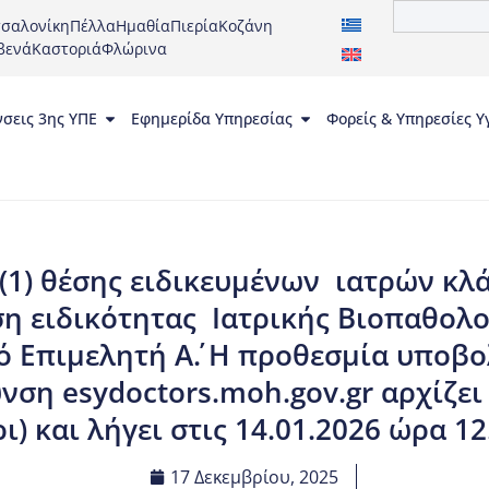
σαλονίκη
Πέλλα
Ημαθία
Πιερία
Κοζάνη
βενά
Καστοριά
Φλώρινα
νσεις 3ης ΥΠΕ
Εφημερίδα Υπηρεσίας
Φορείς & Υπηρεσίες Υ
(1) θέσης ειδικευμένων ιατρών κλάδ
έση ειδικότητας Ιατρικής Βιοπαθολ
ό Επιμελητή Α΄. Η προθεσμία υποβ
νση esydoctors.moh.gov.gr αρχίζει 
ι) και λήγει στις 14.01.2026 ώρα 12
17 Δεκεμβρίου, 2025