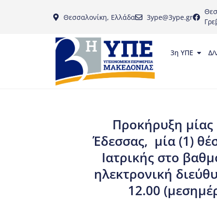
Θεσ
Θεσσαλονίκη, Ελλάδα
3ype@3ype.gr
Γρε
3η ΥΠΕ
Δ/
Προκήρυξη μίας 
Έδεσσας, μία (1) θ
Ιατρικής στο βαθμ
ηλεκτρονική διεύθυ
12.00 (μεσημέρ