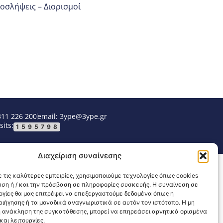
οσλήψεις – Διορισμοί
311 226 200
email: 3ype@3ype.gr
sits:
1595798
Διαχείριση συναίνεσης
 τις καλύτερες εμπειρίες, χρησιμοποιούμε τεχνολογίες όπως cookies
υση ή / και την πρόσβαση σε πληροφορίες συσκευής. Η συναίνεση σε
λογίες θα μας επιτρέψει να επεξεργαστούμε δεδομένα όπως η
ιήγησης ή τα μοναδικά αναγνωριστικά σε αυτόν τον ιστότοπο. Η μη
 ανάκληση της συγκατάθεσης, μπορεί να επηρεάσει αρνητικά ορισμένα
αι λειτουργίες.