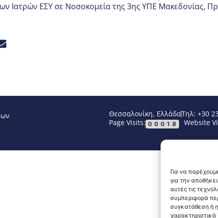
ων Ιατρών ΕΣΥ σε Νοσοκομεία της 3ης ΥΠΕ Μακεδονίας
,
Πρ
Θεσσαλονίκη, Ελλάδα
Τηλ: +30 2
νων
Page Visits:
Website Vi
00018
Για να παρέχουμε
για την αποθήκε
αυτές τις τεχνο
συμπεριφορά περ
συγκατάθεση ή η
χαρακτηριστικά κ