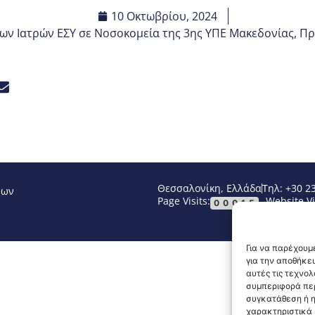
10 Οκτωβρίου, 2024
ων Ιατρών ΕΣΥ σε Νοσοκομεία της 3ης ΥΠΕ Μακεδονίας
,
Πρ
Θεσσαλονίκη, Ελλάδα
Τηλ: +30 2
νων
Page Visits:
Website Vi
00015
Για να παρέχουμε
για την αποθήκε
αυτές τις τεχνο
συμπεριφορά περ
συγκατάθεση ή η
χαρακτηριστικά κ