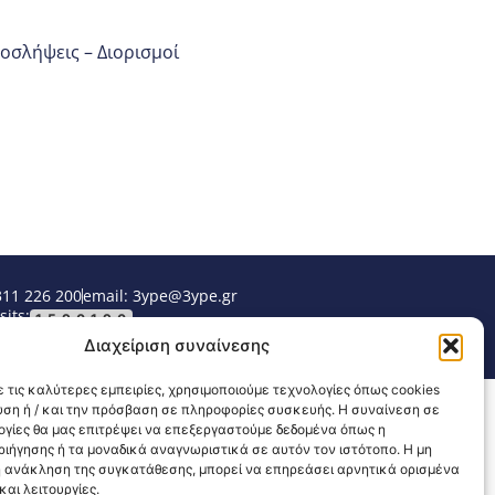
οσλήψεις – Διορισμοί
311 226 200
email: 3ype@3ype.gr
sits:
1590190
Διαχείριση συναίνεσης
 τις καλύτερες εμπειρίες, χρησιμοποιούμε τεχνολογίες όπως cookies
υση ή / και την πρόσβαση σε πληροφορίες συσκευής. Η συναίνεση σε
λογίες θα μας επιτρέψει να επεξεργαστούμε δεδομένα όπως η
ιήγησης ή τα μοναδικά αναγνωριστικά σε αυτόν τον ιστότοπο. Η μη
 ανάκληση της συγκατάθεσης, μπορεί να επηρεάσει αρνητικά ορισμένα
αι λειτουργίες.