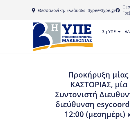
Θεσ
Θεσσαλονίκη, Ελλάδα
3ype@3ype.gr
Γρε
3η ΥΠΕ
Δ/
Προκήρυξη μίας 
ΚΑΣΤΟΡΙΑΣ, μία
Συντονιστή Διευθυν
διεύθυνση esycoordi
12:00 (μεσημέρι) 