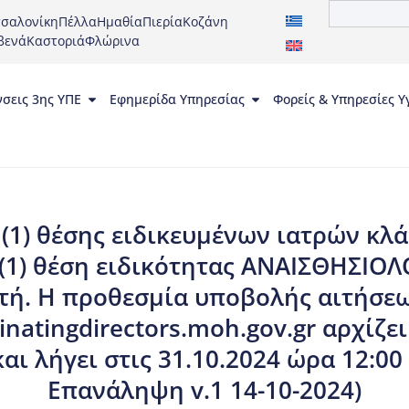
σαλονίκη
Πέλλα
Ημαθία
Πιερία
Κοζάνη
βενά
Καστοριά
Φλώρινα
νσεις 3ης ΥΠΕ
Εφημερίδα Υπηρεσίας
Φορείς & Υπηρεσίες Υ
(1) θέσης ειδικευμένων ιατρών κλάδ
 (1) θέση ειδικότητας ΑΝΑΙΣΘΗΣΙΟΛ
τή. Η προθεσμία υποβολής αιτήσε
natingdirectors.moh.gov.gr αρχίζει
και λήγει στις 31.10.2024 ώρα 12:00
Επανάληψη v.1 14-10-2024)