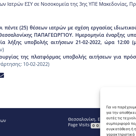
ων Ιατρών ΕΣΥ σε Νοσοκομεία της 3ης ΥΠΕ Μακεδονίας
,
Πρ
 πέντε (25) θέσεων ιατρών με σχέση εργασίας ιδιωτικού
Θεσσαλονίκης ΠΑΠΑΓΕΩΡΓΊΟΥ. Ημερομηνία έναρξης υποβ
νία λήξης υποβολής αιτήσεων 21-02-2022, ώρα 12:00 (μ
ν)
ουργίας της πλατφόρμας υποβολής αιτήσεων για πρό
άρτησης: 10-02-2022)
Για να παρέχουμε
για την αποθήκε
αυτές τις τεχνο
Θεσσαλονίκη, Ελλάδα
Τηλ: +30 2
νων
συμπεριφορά περ
Page Visits:
Website Vi
00017
συγκατάθεση ή η
χαρακτηριστικά κ