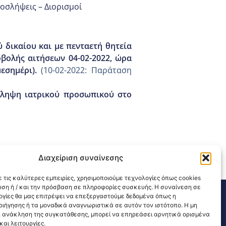
οσλήψεις – Διορισμοί
 δικαίου και με πενταετή θητεία
ολής αιτήσεων 04-02-2022, ώρα
εσημέρι).
(10-02-2022: Παράταση
σληψη ιατρικού προσωπικού στο
Διαχείριση συναίνεσης
 τις καλύτερες εμπειρίες, χρησιμοποιούμε τεχνολογίες όπως cookies
υση ή / και την πρόσβαση σε πληροφορίες συσκευής. Η συναίνεση σε
λογίες θα μας επιτρέψει να επεξεργαστούμε δεδομένα όπως η
311 226 200
email: 3ype@3ype.gr
ιήγησης ή τα μοναδικά αναγνωριστικά σε αυτόν τον ιστότοπο. Η μη
sits:
1591771
 ανάκληση της συγκατάθεσης, μπορεί να επηρεάσει αρνητικά ορισμένα
αι λειτουργίες.