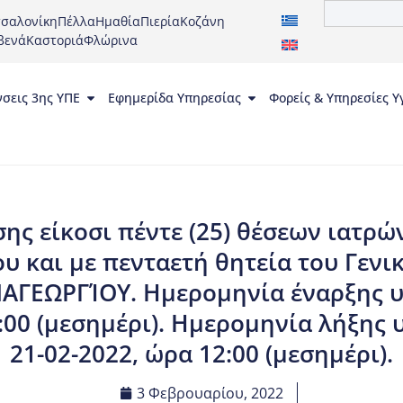
σαλονίκη
Πέλλα
Ημαθία
Πιερία
Κοζάνη
βενά
Καστοριά
Φλώρινα
νσεις 3ης ΥΠΕ
Εφημερίδα Υπηρεσίας
Φορείς & Υπηρεσίες Υ
ς είκοσι πέντε (25) θέσεων ιατρών
ου και με πενταετή θητεία του Γεν
ΑΓΕΩΡΓΊΟΥ. Ημερομηνία έναρξης 
2:00 (μεσημέρι). Ημερομηνία λήξης
21-02-2022, ώρα 12:00 (μεσημέρι).
3 Φεβρουαρίου, 2022