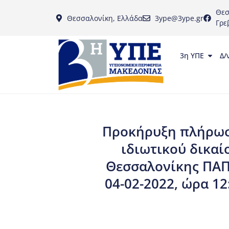
Θεσ
Θεσσαλονίκη, Ελλάδα
3ype@3ype.gr
Γρε
3η ΥΠΕ
Δ/
Προκήρυξη πλήρωση
ιδιωτικού δικαί
Θεσσαλονίκης ΠΑΠ
04-02-2022, ώρα 1