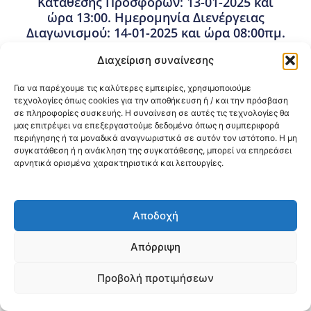
Κατάθεσης Προσφορών: 13-01-2025 και
ώρα 13:00. Ημερομηνία Διενέργειας
Διαγωνισμού: 14-01-2025 και ώρα 08:00πμ.
19 Δεκεμβρίου, 2024
Διαχείριση συναίνεσης
Προμήθειες - Συμβάσεις
,
Προμήθειες 3ης ΥΠΕ
Για να παρέχουμε τις καλύτερες εμπειρίες, χρησιμοποιούμε
τεχνολογίες όπως cookies για την αποθήκευση ή / και την πρόσβαση
σε πληροφορίες συσκευής. Η συναίνεση σε αυτές τις τεχνολογίες θα
Κοινοποίηση:
μας επιτρέψει να επεξεργαστούμε δεδομένα όπως η συμπεριφορά
περιήγησης ή τα μοναδικά αναγνωριστικά σε αυτόν τον ιστότοπο. Η μη
@2026 3ype.gr All rights reserved
συγκατάθεση ή η ανάκληση της συγκατάθεσης, μπορεί να επηρεάσει
Πολιτική Προστασίας Δεδομένων
αρνητικά ορισμένα χαρακτηριστικά και λειτουργίες.
Θεσσαλονίκη, Ελλάδα
Τηλ: +30 2311 226 200
email: 3ype@3ype.gr
Page Visits:
Website Visits:
00023
1592619
Αποδοχή
Απόρριψη
Προβολή προτιμήσεων