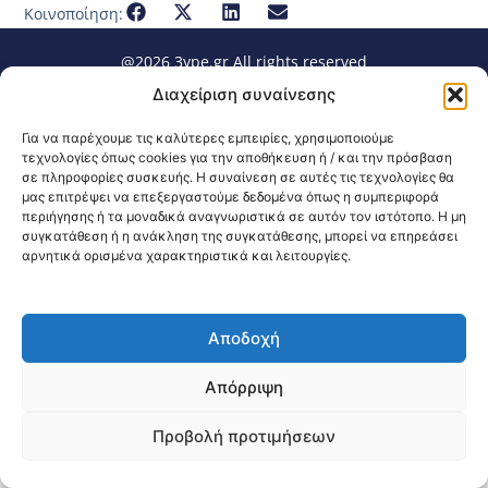
Κοινοποίηση:
@2026 3ype.gr All rights reserved
Πολιτική Προστασίας Δεδομένων
Διαχείριση συναίνεσης
Θεσσαλονίκη, Ελλάδα
Τηλ: +30 2311 226 200
email: 3ype@3ype.gr
Για να παρέχουμε τις καλύτερες εμπειρίες, χρησιμοποιούμε
Page Visits:
Website Visits:
00053
1592746
τεχνολογίες όπως cookies για την αποθήκευση ή / και την πρόσβαση
σε πληροφορίες συσκευής. Η συναίνεση σε αυτές τις τεχνολογίες θα
μας επιτρέψει να επεξεργαστούμε δεδομένα όπως η συμπεριφορά
περιήγησης ή τα μοναδικά αναγνωριστικά σε αυτόν τον ιστότοπο. Η μη
συγκατάθεση ή η ανάκληση της συγκατάθεσης, μπορεί να επηρεάσει
αρνητικά ορισμένα χαρακτηριστικά και λειτουργίες.
Αποδοχή
Απόρριψη
Προβολή προτιμήσεων