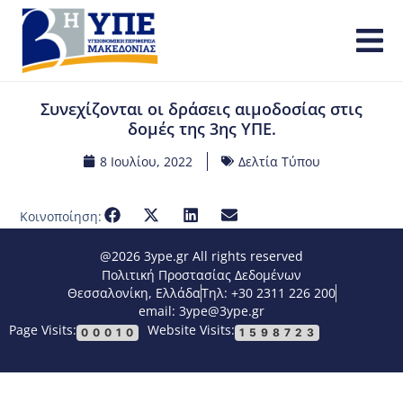
Συνεχίζονται οι δράσεις αιμοδοσίας στις
δομές της 3ης ΥΠΕ.
8 Ιουλίου, 2022
Δελτία Τύπου
Κοινοποίηση:
@2026 3ype.gr All rights reserved
Πολιτική Προστασίας Δεδομένων
Θεσσαλονίκη, Ελλάδα
Τηλ: +30 2311 226 200
email: 3ype@3ype.gr
Page Visits:
Website Visits:
00010
1598723