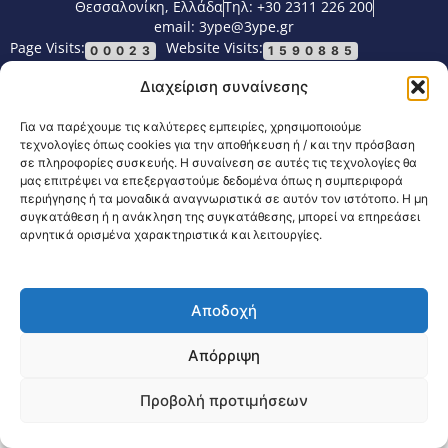
Θεσσαλονίκη, Ελλάδα
Τηλ: +30 2311 226 200
email: 3ype@3ype.gr
Page Visits:
Website Visits:
00023
1590885
Διαχείριση συναίνεσης
Για να παρέχουμε τις καλύτερες εμπειρίες, χρησιμοποιούμε
τεχνολογίες όπως cookies για την αποθήκευση ή / και την πρόσβαση
σε πληροφορίες συσκευής. Η συναίνεση σε αυτές τις τεχνολογίες θα
μας επιτρέψει να επεξεργαστούμε δεδομένα όπως η συμπεριφορά
περιήγησης ή τα μοναδικά αναγνωριστικά σε αυτόν τον ιστότοπο. Η μη
συγκατάθεση ή η ανάκληση της συγκατάθεσης, μπορεί να επηρεάσει
αρνητικά ορισμένα χαρακτηριστικά και λειτουργίες.
Αποδοχή
Απόρριψη
Προβολή προτιμήσεων